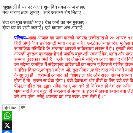
खुशहाली है घर पर आए। शुभ दिन मंगल आज कहाए।
नेक धारणा हृदय लुभाए। सारे असाध्य रोग मिटाए॥
चंदा का मुख सबको भाए। देख जनों का मन मुस्काए।
दीया घर पर सभी जलाएँ। पूर्ण कामना अरु आशाएँ॥
परिचय–
आशा आजाद का जन्म बाल्को (कोरबा,छत्तीसगढ़)में २० अगस्त १९
हिंदी,अंग्रेजी व छत्तीसगढ़ी भाषा का ज्ञान है। एम.टेक.(व्यवहारिक भूविज्ञ
सामाजिक गतिविधि के अन्तर्गत आपकी सक्रियता लेखन में है। इनकी लेखन 
आपकी पुस्तक प्रकाशाधीन है,जबकि बहुत-सी रचनाएँ वेब, ब्लॉग और पत्र-
सम्मान-पुरस्कार मिले हैं। ब्लॉग पर लेखन में सक्रिय आशा आजाद की वि
का उद्देश्य-जनहित में संदेशप्रद कविताओं का सृजन है,जिससे प्रेरित हो
रामसिंह दिनकर,कोदूराम दलित जी, तुलसीदास,कबीर दास को मानने वाल
के सुपुत्र)हैं। श्रीमती आजाद की विशेषज्ञता-छंद और सरल-सहज स्वभाव 
होता है तो, सृजन सार्थक होगा। देवी-देवताओं और वीरों के लिए बड़े-बड़े 
पीड़ा,जनहित का उद्धार,संदेश का सृजन करें तो निश्चित ही देश एक नवीन य
भाषा नहीं है,यह बहुत ही सरलता से मनुष्य के हृदय में अपना स्थान बना लेती 
की ओर प्रेम, स्नेह,अपनत्व का भाव स्वतः बना लेती है।”
Like
WhatsApp