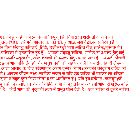
७८ को हुआ है। कोरबा के मानिकपुर में ही निवासरत श्रीमती आजाद को
ान)तक शिक्षित श्रीमती आजाद का कार्यक्षेत्र-शा.इ. महाविद्यालय (कोरबा) है।
विधा-छंदबद्ध कविताएँ (हिंदी, छत्तीसगढ़ी भाषा)सहित गीत,आलेख,मुक्तक है।
पत्रिका में प्रकाशित हुई हैं। आपको छंदबद्ध कविता, आलेख,शोध-पत्र हेतु कई
शेष उपलब्धि-दूरदर्शन, आकाशवाणी,शोध-पत्र हेतु सम्मान पाना है। आपकी लेखनी
कर हृदय भाव परिवर्तन हो और मानुष नेकी की राह पर चलें। पसंदीदा हिन्दी लेखक-
ी आशा आजाद के लिए प्रेरणापुंज-अरुण कुमार निगम (जनकवि कोदूराम दलित जी
है। आपका जीवन लक्ष्य-साहित्य सृजन से यदि एक व्यक्ति भी पढ़कर लाभान्वित
विद्वानों ने बहुत कुछ लिख छोड़ा है,जो अनगिनत है। यदि हम वर्तमान (कलयुग)की
ुग की ओर जाएगा। देश और हिंदी भाषा के प्रति विचार-“हिंदी भाषा से श्रेष्ठ कोई
है। हिंदी भाषा की मृदुवाणी हृदय में अमृत घोल देती है। एक व्यक्ति से दूसरे व्यक्ति