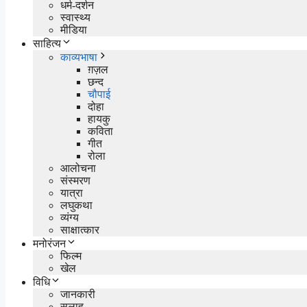
धर्म-दर्शन
स्वास्थ्य
मीडिया
साहित्य
काव्यभाषा
ग़ज़ल
छन्द
चौपाई
दोहा
हायकु
कविता
गीत
रोला
आलोचना
संस्मरण
यात्रा
लघुकथा
व्यंग्य
साक्षात्कार
मनोरंजन
फिल्म
खेल
विधि
जानकारी
सलाह