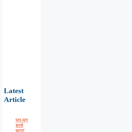
Latest
Article
घन-घन
बरसे
घटाएं