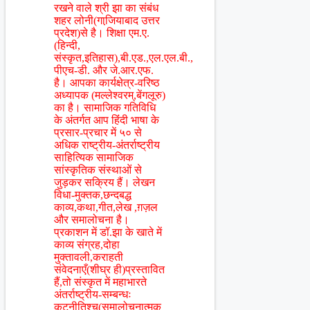
रखने वाले श्री झा का संबंध
शहर लोनी(गाजि़याबाद उत्तर
प्रदेश)से है। शिक्षा एम.ए.
(हिन्दी,
संस्कृत,इतिहास),बी.एड.,एल.एल.बी.,
पीएच-डी. और जे.आर.एफ.
है। आपका कार्यक्षेत्र-वरिष्ठ
अध्यापक (मल्लेश्वरम्,बेंगलूरु)
का है। सामाजिक गतिविधि
के अंतर्गत आप हिंंदी भाषा के
प्रसार-प्रचार में ५० से
अधिक राष्ट्रीय-अंतर्राष्ट्रीय
साहित्यिक सामाजिक
सांस्कृतिक संस्थाओं से
जुड़कर सक्रिय हैं। लेखन
विधा-मुक्तक,छन्दबद्ध
काव्य,कथा,गीत,लेख ,ग़ज़ल
और समालोचना है।
प्रकाशन में डॉ.झा के खाते में
काव्य संग्रह,दोहा
मुक्तावली,कराहती
संवेदनाएँ(शीघ्र ही)प्रस्तावित
हैं,तो संस्कृत में महाभारते
अंतर्राष्ट्रीय-सम्बन्धः
कूटनीतिश्च(समालोचनात्मक