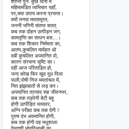
शान्ति पुनः कुछ दिनों में
महिमामंडित व्यभिचार यहाँ,
पर,क्या उपाय करना प्रयास।
क्यों तनया ममतामूरत,
जननी भगिनी संतप्त सतत्
कब तक दोहन उत्पीड़न जग,
कामतृप्ति का साधन बस…।
कब तक शिकार निर्ममता का,
आतप,कुचलित मर्माहत ओ
दबी कुचलित अपमानित वो,
कारण संरचना सृष्टि का।
वही आज परिताड़ित हो,
जना कोख फिर खुद दूध पिला
पाली,पोषी निज ममतांचल में,
नित झंझाबातों से लड़ कर।
अपमानित त्रासद सह जीवनभर,
कब तक तड़पेगी बेटी बहू
होगी उत्पीड़ित यायावर,
अग्नि परीक्षा कब तक देगी ?
पुरुष दंभ अवमानित होगी,
कब तक होगी वह मधुशाला
ऐय्याशी भोगविलासी का,