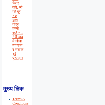
मित्र
वही, जो
गहे दूर
तक
हाथ
दोस्त
हमसे
रूठे ना..
तेरी याद
में जीना
व्यंग्यका
र शशांक
दुबे
पुरस्कृत
मुख्य लिंक
Terms &
Conditions