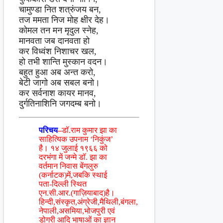
चामुण्डा नित शत्रुंजय बन,
तज ममता निज मोह क्षीर देह।
कोमल तन मन मृदुल स्नेह,
मानवता जब दानवता हो
कर विध्वंश निशाचर खल,
हो तभी शान्ति मुस्कान वदन।
बहुत हुआ अब अन्त करो,
बेटी जागो अब सबल बनो।
कर सर्वनाश कायर मानव,
दुर्गतिनाशिनि जगदम्ब बनो।
परिचय
–
डॉ.राम कुमार झा का
साहित्यिक उपनाम ‘निकुंज’
है। १४ जुलाई १९६६ को
दरभंगा में जन्मे डॉ. झा का
वर्तमान निवास बेंगलुरु
(कर्नाटक)में,जबकि स्थाई
पता-दिल्ली स्थित
एन.सी.आर.(गाज़ियाबाद)है।
हिन्दी,संस्कृत,अंग्रेजी,मैथिली,बंगला,
नेपाली,असमिया,भोजपुरी एवं
डोगरी आदि भाषाओं का ज्ञान