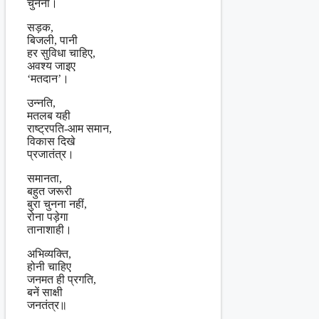
चुनना।
सड़क,
बिजली, पानी
हर सुविधा चाहिए,
अवश्य जाइए
‘मतदान’।
उन्नति,
मतलब यही
राष्ट्रपति-आम समान,
विकास दिखे
प्रजातंत्र।
समानता,
बहुत जरूरी
बुरा चुनना नहीं,
रोना पड़ेगा
तानाशाही।
अभिव्यक्ति,
होनी चाहिए
जनमत ही प्रगति,
बनें साक्षी
जनतंत्र॥