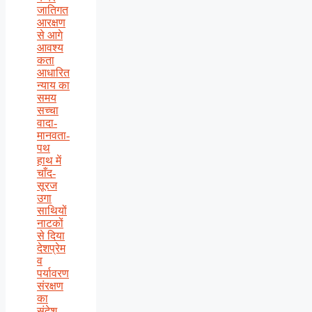
जातिगत
आरक्षण
से आगे
आवश्य
कता
आधारित
न्याय का
समय
सच्चा
वादा-
मानवता-
पथ
हाथ में
चाँद-
सूरज
उगा
साथियों
नाटकों
से दिया
देशप्रेम
व
पर्यावरण
संरक्षण
का
संदेश