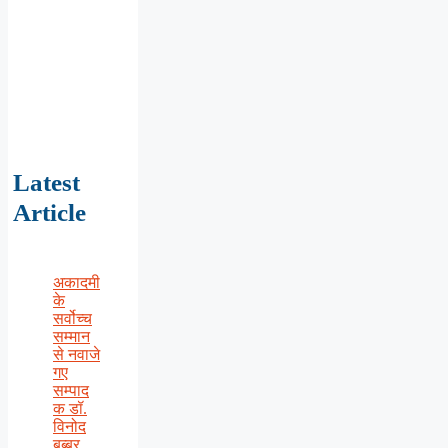
Latest
Article
अकादमी
के
सर्वोच्च
सम्मान
से नवाजे
गए
सम्पाद
क डॉ.
विनोद
बब्बर