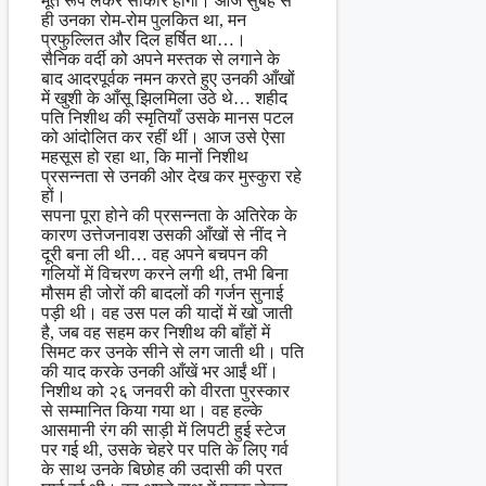
मूर्त रूप लेकर साकार होगा। आज सुबह से
ही उनका रोम-रोम पुलकित था, मन
प्रफुल्लित और दिल हर्षित था…।
सैनिक वर्दी को अपने मस्तक से लगाने के
बाद आदरपूर्वक नमन करते हुए उनकी आँखों
में खुशी के आँसू झिलमिला उठे थे… शहीद
पति निशीथ की स्मृतियाँ उसके मानस पटल
को आंदोलित कर रहीं थीं। आज उसे ऐसा
महसूस हो रहा था, कि मानों निशीथ
प्रसन्नता से उनकी ओर देख कर मुस्कुरा रहे
हों।
सपना पूरा होने की प्रसन्नता के अतिरेक के
कारण उत्तेजनावश उसकी आँखों से नींद ने
दूरी बना ली थी… वह अपने बचपन की
गलियों में विचरण करने लगी थी, तभी बिना
मौसम ही जोरों की बादलों की गर्जन सुनाई
पड़ी थी। वह उस पल की यादों में खो जाती
है, जब वह सहम कर निशीथ की बाँहों में
सिमट कर उनके सीने से लग जाती थी। पति
की याद करके उनकी आँखें भर आईं थीं।
निशीथ को २६ जनवरी को वीरता पुरस्कार
से सम्मानित किया गया था। वह हल्के
आसमानी रंग की साड़ी में लिपटी हुई स्टेज
पर गई थी, उसके चेहरे पर पति के लिए गर्व
के साथ उनके बिछोह की उदासी की परत