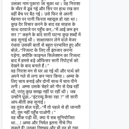
उसका नाम पुकारा जा चुका था। वह निराशा
के भँवर में डूब गई और सिर पर हाथ रख कर
वहीं बेंच पर बैठ गई। उसे फिर से अपनी
मेहनत पर पानी फिरता महसूस हो रहा था।
कुछ देर विचार करने के बाद वह साहस के
साथ दरवाजे पर पहुँच कर,-“में आई कम इन
सर ?” कहने के बाद सारी घटना कुछ शब्दों में
कह सुनाई थी। साक्षात्कार लेने वाले मेजर
रंधावा उसकी बातों से बहुत प्रभावित हुए और
बोले,-“रिजल्ट के लिए तो इंतजार करना
पड़ेगा, क्योंकि फाइनल सिलेक्शन का रिजल्ट
बाद में हमसे बड़े ऑफिसर सारी रिपोर्ट्स को
देखने के बाद बनाते हैं।”
वह निराश मन से घर आ गई थी और पार्थ को
अपने गले से लगा कर प्यार किया। अम्मा के
लिए चाय बनाई और दोनों साथ में चाय पीने
लगी। अम्मा उसके चेहरे को गौर से देख रहीं
थी, परंतु कुछ समझ नहीं पा रहीं थी। जब
उन्होंने पूछा,-“इंटरव्यू कैसा रहा ?” तो सारी
आप-बीती कह सुनाई।
वह तुरंत बोल पड़ी,-“मैं तो पहले से ही जानती
थी, तुम नहीं पहुँच पाओगी।”
वह चौंक पड़ी थी, क्या ये सब सुनियोजित
था…! अम्मा और निर्मल इतना नीचे गिर
सकते हैं! उनका निश्चय और भी दृढ हो गया