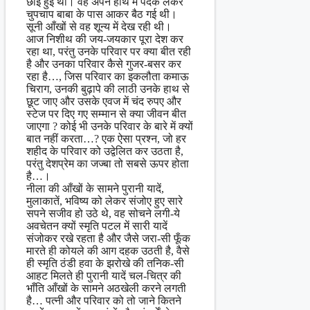
छाई हुई थी। वह अपने हाथ में पदक लेकर
चुपचाप बाबा के पास आकर बैठ गई थी।
सूनी आँखों से वह शून्य में देख रही थी।
आज निशीथ की जय-जयकार पूरा देश कर
रहा था, परंतु उनके परिवार पर क्या बीत रही
है और उनका परिवार कैसे गुजर-बसर कर
रहा है…, जिस परिवार का इकलौता कमाऊ
चिराग, उनकी बुढ़ापे की लाठी उनके हाथ से
छूट जाए और उसके एवज में चंद रुपए और
स्टेज पर दिए गए सम्मान से क्या जीवन बीत
जाएगा ? कोई भी उनके परिवार के बारे में क्यों
बात नहीं करता…? एक ऐसा प्रश्न, जो हर
शहीद के परिवार को उद्वेलित कर उठता है,
परंतु देशप्रेम का जज्बा तो सबसे ऊपर होता
है…।
नीला की आँखों के सामने पुरानी यादें,
मुलाकातें, भविष्य को लेकर संजोए हुए सारे
सपने सजीव हो उठे थे, वह सोचने लगी-ये
अवचेतन क्यों स्मृति पटल में सारी यादें
संजोकर रखे रहता है और जैसे जरा-सी फूँक
मारते ही कोयले की आग दहक उठती है, वैसे
ही स्मृति ठंडी हवा के झरोखे की तनिक-सी
आहट मिलते ही पुरानी यादें चल-चित्र की
भाँति आँखों के सामने अठखेली करने लगती
है… पत्नी और परिवार को तो जाने कितने