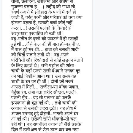
तानों, उलाहनों, उपालंभों और संघर्षों से
गुजरना पड़ता है…। शहीद की गाथा तो
स्वर्ण अक्षरों में इतिहास के पन्नों में दर्ज हो
जाती है, परंतु पत्नी और परिवार को क्या-क्या
झेलना पड़ता है, उसकी चर्चा कोई नहीं
करता…! उसकी पलकों के किनारे से
अश्रुधारा प्रवाहित हो उठी थी।
वह अतीत के पृष्ठों को पलटने में ही उलझी
हुई थी…जैसे कल की ही बात हो–वह बी.ए.
में पास हुई भर थी… बाबा को उसकी शादी
की चिंता सताने लगी थी। वह अपने
परिचितों और रिश्तेदारों से कोई लड़का बताने
के लिए कहते थे। तभी पड़ोस की शांता
चाची के यहाँ उनसे राखी बँधवाने उनका दूर
का भाई निशीथ आया था। उस समय वह
चाची के घर पर ही थी। दोनों की नजरें
आपस में मिलीं… सजीला-सा बाँका जवान,
गेहुँआ रंग, लंबा गठा शरीर सौष्ठव, पतली-
पतली मूँछ… वह तो पलभर को पलकें
झपकाना ही भूल गई थी… तभी चाची की
आवाज से उसकी तंद्रा टूटी। वह होश में
आकर शरमाई हुई दौड़ती- भागती अपने घर
आ गई थी। उसकी साँसे धौंकनी-सी चल
रही थी। वह सपनीला जवान तो जैसे उसके
दिल में उसी क्षण से डेरा डाल कर बस गया