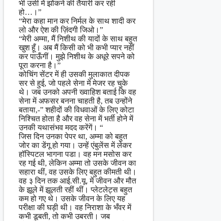
भी उसी में झोंकने की तैयारी कर रही
हो…।”
“मेरा कहा मान कर निर्मल के साथ शादी कर
लो और ऐश की ज़िंदगी जिओ।”
“मेरी अम्मा, मैं निशीथ की यादों के साथ बहुत
खुश हूँ। अब मैं किसी को भी कभी प्यार नहीं
कर पाऊँगीं। मुझे निशीथ के अधूरे सपने को
पूरा करना है।”
कोचिंग सेंटर में ही उसकी मुलाकात दीपक
सर से हुई, जो पहले सेना में मेजर रह चुके
थे। जब उनको अपनी ख्वाहिश बताई कि वह
सेना में अफसर बनना चाहती है, तब उन्होंने
बताया,-” शहीदों की विधवाओं के लिए कोटा
निश्चित होता है और वह सेना में भर्ती होने में
उनकी यथासंभव मदद करेंगें। “
जिस दिन उनका पेपर था, अम्मा को बहुत
जोर का डेंगू हो गया। उन्हें एंबुलेंस में लेकर
हॉस्पिटल भागना पडा। वह मन मसोस कर
रह गई थी, लेकिन अम्मा तो उसके जीवन का
सहारा थीं, वह उसके लिए बहुत कीमती थी।
वह ३ दिन तक आई.सी.यू. में जीवन और मौत
के झूले में झूलती रहीं थीं। प्लेटलेट्स बहुत
कम हो गए थे। उसके जीवन के लिए यह
परीक्षा की घड़ी थी। वह निराशा के भँवर में
कभी डूबती, तो कभी उबरती। जब