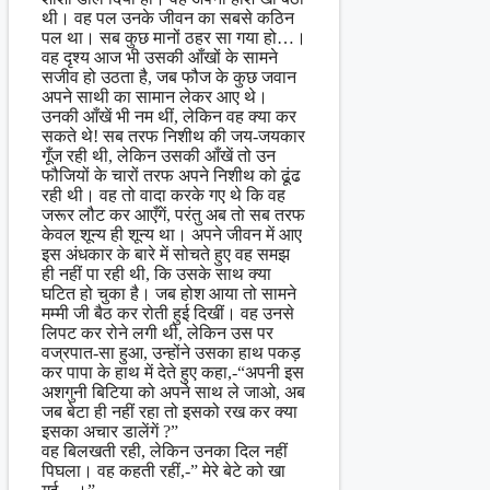
थी। वह पल उनके जीवन का सबसे कठिन
पल था। सब कुछ मानों ठहर सा गया हो…।
वह दृश्य आज भी उसकी आँखों के सामने
सजीव हो उठता है, जब फौज के कुछ जवान
अपने साथी का सामान लेकर आए थे।
उनकी आँखें भी नम थीं, लेकिन वह क्या कर
सकते थे! सब तरफ निशीथ की जय-जयकार
गूँज रही थी, लेकिन उसकी आँखें तो उन
फौजियों के चारों तरफ अपने निशीथ को ढूंढ
रही थी। वह तो वादा करके गए थे कि वह
जरूर लौट कर आएँगें, परंतु अब तो सब तरफ
केवल शून्य ही शून्य था। अपने जीवन में आए
इस अंधकार के बारे में सोचते हुए वह समझ
ही नहीं पा रही थी, कि उसके साथ क्या
घटित हो चुका है। जब होश आया तो सामने
मम्मी जी बैठ कर रोती हुई दिखीं। वह उनसे
लिपट कर रोने लगी थी, लेकिन उस पर
वज्रपात-सा हुआ, उन्होंने उसका हाथ पकड़
कर पापा के हाथ में देते हुए कहा,-“अपनी इस
अशगुनी बिटिया को अपने साथ ले जाओ, अब
जब बेटा ही नहीं रहा तो इसको रख कर क्या
इसका अचार डालेंगें ?”
वह बिलखती रही, लेकिन उनका दिल नहीं
पिघला। वह कहती रहीं,-” मेरे बेटे को खा