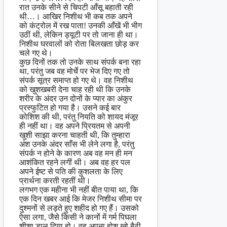
रात उनके सीने से चिपटी आँसू बहाती रही
थी…। आखिर निशीथ भी कब तक अपने
को कंट्रोल में रख पाता! उनकी आँखें भी भीग
उठीं थी, लेकिन ड्यूटी पर तो जाना ही था।
निशीथ घरवालों को रोता बिलखता छोड़ कर
चले गए थे।
कुछ दिनों तक तो उनके साथ संपर्क बना रहा
था, परंतु जब वह मोर्चे पर भेज दिए गए तो
संपर्क सूत्र समाप्त हो गए थे। वह निशीथ
को खुशखबरी देना चाह रही थी कि उनके
शरीर के अंदर उन दोनों के प्यार का अंकुर
प्रस्फुटित हो गया है। उसने कई बार
कोशिश की थी, परंतु नियति को शायद मंजूर
ही नहीं था। वह अपने प्रियतम से अपनी
खुशी साझा करना चाहती थी, कि तुम्हारा
अंश उनके अंदर साँस भी लेने लगा है, परंतु
संपर्क न होने के कारण अब वह मन ही मन
आशंकित रहने लगीं थी। अब वह हर पल
अपने ईष्ट से पति की कुशलता के लिए
प्रार्थना करती रहतीं थी।
लगभग एक महीना भी नहीं बीत पाया था, कि
एक दिन खबर आई कि मेजर निशीथ सीमा पर
दुश्मनों से लड़ते हुए शहीद हो गए हैं। उसको
ऐसा लगा, जैसे किसी ने कानों में गर्म पिघला
शीशा डाल दिया हो। वह अपना होश खो बैठी