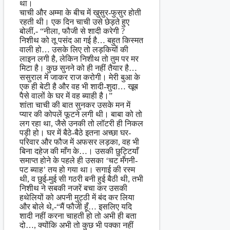
था।
चाची और अम्मा के बीच में खुसुर-फुसुर होती
रहती थी। एक दिन चाची उसे छेड़ते हुए
बोलीं,- “नीला, फौजी से शादी करेगी ?
निशीथ को तू पसंद आ गई है… बहुत किस्मत
वाली हो… उसके लिए तो लड़कियों की
लाइन लगी है, लेकिन निशीथ तो तुम पर मर
मिटा है। कुछ सुनने को ही नहीं तैयार है…
ससुराल में जाकर राज करोगी। मेरी बुआ के
एक ही बेटी है और वह भी शादी-शुदा… खूब
पैसे वालों के घर में वह ब्याही है।”
शांता चाची की बात सुनकर उसके मन में
प्यार की कोपलें फूटने लगी थी। बाबा को तो
लग रहा था, जैसे उनकी तो लॉटरी ही निकल
पड़ी हो। घर में बैठे-बैठे इतना अच्छा घर-
परिवार और फौज में अफसर लड़का, वह भी
बिना दहेज की माँग के…। उसकी छुट्टियाँ
समाप्त होने के पहले ही उसका ‘चट मँगनी-
पट ब्याह’ तय हो गया था। सगाई की रस्म
थी, व छुई-मुई सी गठरी बनी हुई बैठी थी, तभी
निशीथ ने सबकी नजरें बचा कर उसकी
हथेलियों को अपनी मुट्ठी में बंद कर लिया
और बोले थे,-“मैं फौजी हूँ… इसलिए यदि
शादी नहीं करना चाहती हो तो अभी ही बता
दो…, क्योंकि अभी तो कुछ भी पक्का नहीं