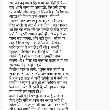
रात को वह अपने प्रियतम की बाँहों में सिमट
कर अपने भाग्य को सराहती, कि उसे इतना
प्यारा पति और ससुराल मिला है। निशीथ की
आदत थी कि वह उसे अक्सर ‘गाँव की
गँवारन’ कह कर चिढ़ाया करता और जब
चिढ़ जाती तो झट से मना लेता। वह जानता
था कि यह प्यार भरे पल जल्दी ही बीत जाएँगें,
क्योंकि छुट्टी समाप्त होते ही उसे ड्यूटी पर
जाना पड़ जाएगा, और वही हुआ। सीमा पर
लड़ाई छिड़ गई… कारगिल पर सिरफिरे
पाकिस्तान ने जंग छेड़ दी थी। सबकी
छुट्टियाँ कैंसिल कर दी गईं थी। उसे भी
अगले दिन ही जाकर जल्द ड्यूटी ज्वायन
करनी थी। विरह की कल्पना मात्र से ही वह
रो-रोकर बेहाल हो गई थी।
निशीथ प्यार से बोले,-“तुमने एक फौजी से
शादी की है, उसे तो हँस कर विदा किया जाता
है, तुम इस तरह से रोती रहोगी तो मैं कैसे जा
पाऊंगा ? तुम्हारे आँसुओं की डिबिया क्या हर
पल लबालब भरी रहती है, जो तुम जब चाहे
तब बहाने लग जाती हो।”
क्षणभर को चेहरे पर मुस्कान छाई, लेकिन
फिर तुरंत पति के जाने का ख्याल आते ही
आँखों से गंगा-जमुना की जल धारा बहने लगी
थी। उन्हें अगले दिन ही जाना था। वह सारी