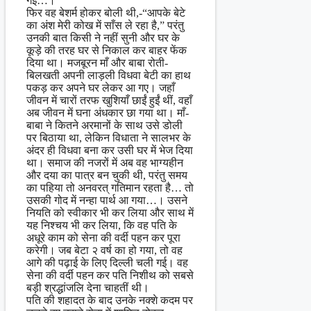
गई…।”
फिर वह बेशर्म होकर बोली थी,-“आपके बेटे
का अंश मेरी कोख में साँस ले रहा है,” परंतु
उनकी बात किसी ने नहीं सुनी और घर के
कूड़े की तरह घर से निकाल कर बाहर फेंक
दिया था। मजबूरन माँ और बाबा रोती-
बिलखती अपनी लाड़ली विधवा बेटी का हाथ
पकड़ कर अपने घर लेकर आ गए। जहाँ
जीवन में चारों तरफ खुशियाँ छाईं हुईं थीं, वहाँ
अब जीवन में घना अंधकार छा गया था। माँ-
बाबा ने कितने अरमानों के साथ उसे डोली
पर बिठाया था, लेकिन विधाता ने सालभर के
अंदर ही विधवा बना कर उसी घर में भेज दिया
था। समाज की नजरों में अब वह भाग्यहीन
और दया का पात्र बन चुकी थी, परंतु समय
का पहिया तो अनवरत् गतिमान रहता है… तो
उसकी गोद में नन्हा पार्थ आ गया…। उसने
नियति को स्वीकार भी कर लिया और साथ में
यह निश्चय भी कर लिया, कि वह पति के
अधूरे काम को सेना की वर्दी पहन कर पूरा
करेगी। जब बेटा २ वर्ष का हो गया, तो वह
आगे की पढ़ाई के लिए दिल्ली चली गई। वह
सेना की वर्दी पहन कर पति निशीथ को सबसे
बड़ी श्रद्धांजलि देना चाहतीं थी।
पति की शहादत के बाद उनके नक्शे कदम पर