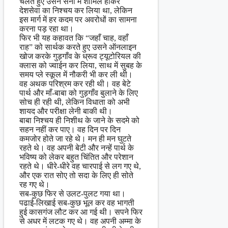
चलते हुए उसने सेना में शामिल होकर
देशसेवा का निश्चय कर लिया था, लेकिन
इस मार्ग में हर कदम पर अवरोधों का सामना
करना पड़ रहा था।
फिर भी यह कहावत कि “जहाँ चाह, वहाँ
राह” को सार्थक करते हुए उसने ऑनलाइन
खोज करके गुड़गाँव के ध्रूव ट्यूटोरियल की
क्लास को ज्वाईन कर लिया, साथ में सुबह के
समय प्ले स्कूल में नौकरी भी कर ली थी।
वह अथक परिश्रम कर रही थी। वह बेटे
पार्थ और माँ-बाबा को गुड़गाँव बुलाने के लिए
सोच ही रही थी, लेकिन विधाता को अभी
शायद और परीक्षा लेनी बाकी थी।
बाबा निश्चय ही निशीथ के जाने के सदमे को
सहन नहीं कर पाए। वह दिन पर दिन
कमजोर होते जा रहे थे। मन ही मन घुटते
रहते थे। वह अपनी बेटी और नन्हें पार्थ के
भविष्य को लेकर बहुत चिंतित और परेशान
रहते थे। धीरे-धीरे वह चारपाई से लग गए थे,
और एक रात सोए तो सदा के लिए ही सोते
रह गए थे।
सब-कुछ फिर से उलट-पुलट गया था।
पढाई-लिखाई सब-कुछ भूल कर वह भागती
हुई कासगंज लौट कर आ गई थी। सपने फिर
से अधर में लटक गए थे। वह अपनी अम्मा के