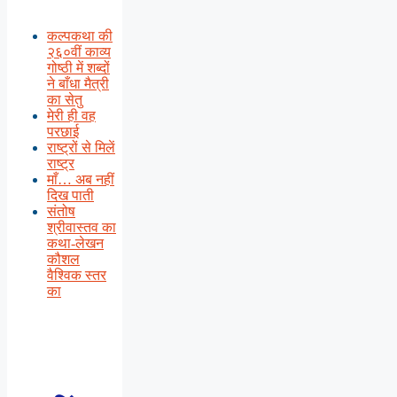
कल्पकथा की
२६०वीं काव्य
गोष्ठी में शब्दों
ने बाँधा मैत्री
का सेतु
मेरी ही वह
परछाई
राष्ट्रों से मिलें
राष्ट्र
माँ… अब नहीं
दिख पाती
संतोष
श्रीवास्तव का
कथा-लेखन
कौशल
वैश्विक स्तर
का