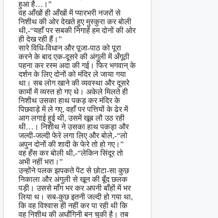
हुआ है…।”
वह आँखों ही आँखों में प्यारभरी नजरों से
निशीथ की ओर देखते हुए मुस्कुरा कर बोली
थी,-“यहाँ पर सबकी निगाहें हम दोनों की ओर
ही देख रही हैं।”
सारे विधि-विधान और पूजा-पाठ को पूरा
करने के बाद एक-दूसरे की अंगुली में अँगूठी
पहना कर रस्म अदा की गई। फिर भगवान् के
दर्शन के लिए दोनों को मंदिर ले जाया गया
था। सब लोग खाने की व्यवस्था और दूसरे
कामों में व्यस्त हो गए थे। अकेले मिलते ही
निशीथ उसका हाथ पकड़ कर मंदिर के
पिछवाड़े में ले गए, वहाँ पर पत्तियों के ढेर में
आग लगाई हुई थी, उसमें खूब लौ उठ रही
थी…। निशीथ ने उसका हाथ पकड़ा और
जल्दी-जल्दी फेरे लगा लिए और बोले,-“लो
अपुन दोनों की शादी के फेरे तो हो गए।”
वह हँस कर बोली थी,-“लेकिन सिंदूर तो
अभी नहीं भरा।”
उन्होंने पलक झपकते पेंट से छोटा-सा कुछ
निकाला और अंगुली से खून की बूँद छलक
पड़ी। उससे माँग भर कर अपनी बाँहों में भर
लिया थ। सब-कुछ इतनी जल्दी हो गया था,
कि वह विश्वास ही नहीं कर पा रही थी कि
वह निशीथ की अर्धाँगिनी बन चुकी है। तब