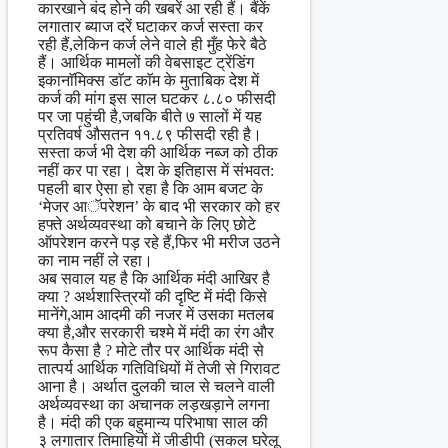
कारखाने बंद होने की खबरें आ रही हैं। बैंकें
लगातार ब्याज दरें घटाकर कर्ज सस्ता कर
रही हैं,लेकिन कर्ज लेने वाले ही मुँह फेरे बैठे
हैं। आर्थिक मामलों की वेबसाइट ट्रेंडिंग
इकानाॅमिक्स डाॅट काॅम के मुताबिक देश में
कर्ज की मांग इस साल घटकर ८.८० फीसदी
पर जा पहुंची है,जबकि बीते ७ सालों में यह
प्रतिवर्ष औसतन ११.८९ फीसदी रही है।
सस्ता कर्ज भी देश की आर्थिक नब्ज को ठीक
नहीं कर पा रहा। देश के इतिहास में संभवत:
पहली बार ऐसा हो रहा है कि आम बजट के
‘मेजर आॅपरेशन’ के बाद भी सरकार को हर
हफ्‍ते अर्थव्यवस्था को बचाने के लिए छोटे
ऑपरेशन करने पड़ रहे हैं,फिर भी मरीज उठने
का नाम नहीं ले रहा।
अब सवाल यह है कि आर्थिक मंदी आखिर है
क्या ? अर्थशास्त्रियों की दृष्टि में मंदी किसे
मानेंगे,आम आदमी की नजर में उसका मतलब
क्या है,और सरकारी चश्मे में मंदी का रंग और
रूप कैसा है ? मोटे तौर पर आर्थिक मंदी से
तात्पर्य आर्थिक गति‍विधियों में तेजी से गिरावट
आना है। अर्थात दुलकी चाल से चलने वाली
अर्थव्यवस्था का अचानक लड़खड़ाने लगना
है। मंदी की एक बहुमान्य परिभाषा साल की
३ लगातार तिमाहियों में जीडीपी (सकल घरेलू