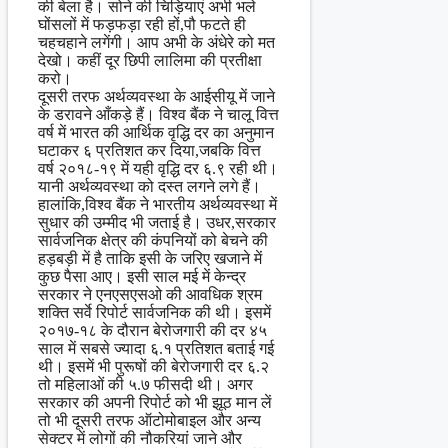
की बेला है। सोने की चिड़ियाएं अभी भले
घोंसलों में फड़फड़ा रही हों,पौ फटते ही
चहचहाने लगेंगी। आप अभी के अंधेरे को मत
देखो। कहीं दूर छिपी लालिमा की प्रतीक्षा
करो।
दूसरी तरफ अर्थव्यवस्था के आईसीयू में जाने
के डरावने आँकड़े हैं। विश्व बैंक ने चालू वित्त
वर्ष में भारत की आर्थिक वृद्धि दर का अनुमान
घटाकर ६ प्रतिशत कर दिया,जबकि वित्त
वर्ष २०१८-१९ में यही वृद्धि दर ६.९ रही थी।
यानी अर्थव्यवस्था को दस्त लगने लगे हैं।
हालांकि,विश्व बैंक ने भारतीय अर्थव्यवस्था में
सुधार की उम्मीद भी जताई है। उधर,सरकार
सार्वजनिक क्षेत्र की कंपनियों को बेचने की
हड़बड़ी में है ताकि इसी के जरिए खजाने में
कुछ पैसा आए। इसी साल मई में केन्द्र
सरकार ने एनएसएसओ की आवधिक श्रम
शक्ति सर्वे रिपोर्ट सार्वजनिक की थी। इसमें
२०१७-१८ के दौरान बेरोजगारी की दर ४५
साल में सबसे ज्यादा ६.१ प्रतिशत बताई गई
थी। इसमें भी पुरूषों की बेरोजगारी दर ६.२
तो महिलाओं की ५.७ फीसदी थी। अगर
सरकार की अपनी रिपोर्ट को भी झूठ मान लें
तो भी दूसरी तरफ ऑटोमोबाइल और अन्य
सेक्टर में लोगों की नौ‍करियां जाने और