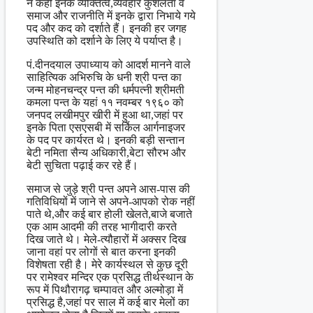
न कहीं इनके व्यक्तित्व,व्यवहार कुशलता व
समाज और राजनीति में इनके द्वारा निभाये गये
पद और कद को दर्शाते हैं। इनकी हर जगह
उपस्थिति को दर्शाने के लिए ये पर्याप्त है।
पं.दीनदयाल उपाध्याय को आदर्श मानने वाले
साहित्यिक अभिरुचि के धनी श्री पन्त का
जन्म मोहनचन्द्र पन्त की धर्मपत्नी श्रीमती
कमला पन्त के यहां ११ नवम्बर १९६० को
जनपद लखीमपुर खीरी में हुआ था,जहां पर
इनके पिता एसएसबी में सर्किल आर्गनाइजर
के पद पर कार्यरत थे। इनकी बड़ी सन्तान
बेटी नमिता सैन्य अधिकारी,बेटा सौरभ और
बेटी सुचिता पढ़ाई कर रहे हैं।
समाज से जुड़े श्री पन्त अपने आस-पास की
गतिविधियों में जाने से अपने-आपको रोक नहीं
पाते थे,और कई बार होली खेलते,बाजे बजाते
एक आम आदमी की तरह भागीदारी करते
दिख जाते थे। मेले-त्यौहारों में अक्सर दिख
जाना वहां पर लोगों से बात करना इनकी
विशेषता रही है। मेरे कार्यस्थल से कुछ दूरी
पर रामेश्वर मन्दिर एक प्रसिद्ध तीर्थस्थान के
रूप में पिथौरागढ़ चम्पावत और अल्मोड़ा में
प्रसिद्ध है,जहां पर साल में कई बार मेलों का