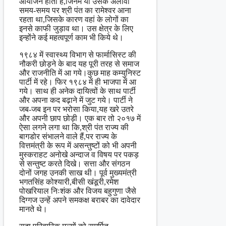
आयोजन होता है,जिनमें या उसके अलावा
समय-समय पर श्री पंत का रामेश्वर आना
रहता था,जिसके कारण वहां के लोगों का
इनसे काफी जुड़ाव था। उस क्षेत्र के लिए
इन्होंने कई महत्वपूर्ण काम भी किये थे।
१९८४ में स्वास्थ्य विभाग से फार्मासिस्ट की
नौकरी छोड़ने के बाद यह पूरी तरह से समाज
और राजनीति में आ गये।कुछ माह कम्युनिस्ट
पार्टी में रहे। फिर १९८४ में ही भाजपा में आ
गये। साथ ही अनेक दायित्वों के साथ पार्टी
और अपना कद बढ़ाने में जुट गये। पार्टी ने
जब-जब इन पर भरोसा किया,यह खरे उतरे
और अपनी छाप छोड़ी। एक बार तो २०१७ में
ऐसा लगने लगा था कि,श्री पंत राज्य की
बागडोर संभालने वाले हैं,पर राज्य के
वित्तमंत्री के रूप में असन्तुष्टों को भी अपनी
मुस्कराहट अनोखे अन्दाज व विषय पर पकड़
से सन्तुष्ट करते दिखे। सत्ता और संगठन
दोनों जगह उनकी साख थी। पूर्व मुख्यमंत्री
भगतसिंह कोश्यारी,बीसी खंडूरी,रमेश
पोखरियाल निःशंक और विजय बहुगुणा जैसे
दिग्गज उन्हें अपने समकक्ष बराबर का दावेदार
मानते थे।