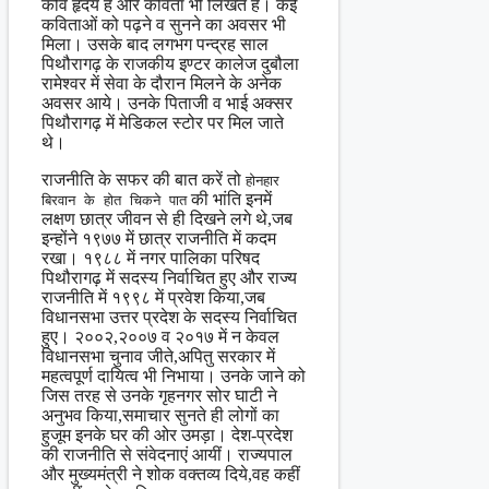
कवि हृदय हैं और कविता भी लिखते हैं। कई
कविताओं को पढ़ने व सुनने का अवसर भी
मिला। उसके बाद लगभग पन्द्रह साल
पिथौरागढ़ के राजकीय इण्टर कालेज दुबौला
रामेश्वर में सेवा के दौरान मिलने के अनेक
अवसर आये। उनके पिताजी व भाई अक्सर
पिथौरागढ़ में मेडिकल स्टोर पर मिल जाते
थे।
राजनीति के सफर की बात करें तो
होनहार
की भांति इनमें
बिरवान के होत चिकने पात
लक्षण छात्र जीवन से ही दिखने लगे थे,जब
इन्होंने १९७७ में छात्र राजनीति में कदम
रखा। १९८८ में नगर पालिका परिषद
पिथौरागढ़ में सदस्य निर्वाचित हुए और राज्य
राजनीति में १९९८ में प्रवेश किया,जब
विधानसभा उत्तर प्रदेश के सदस्य निर्वाचित
हुए। २००२,२००७ व २०१७ में न केवल
विधानसभा चुनाव जीते,अपितु सरकार में
महत्वपूर्ण दायित्व भी निभाया। उनके जाने को
जिस तरह से उनके गृहनगर सोर घाटी ने
अनुभव किया,समाचार सुनते ही लोगों का
हुजूम इनके घर की ओर उमड़ा। देश-प्रदेश
की राजनीति से संवेदनाएं आयीं। राज्यपाल
और मुख्यमंत्री ने शोक वक्तव्य दिये,वह कहीं