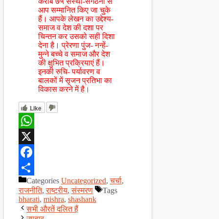
करीब ७५ संस्था-संगठनों से
आप सम्मानित किए जा चुके
हैं। आपके लेखन का उद्देश्य-
समाज व देश की दशा पर
चिन्तन कर उसको सही दिशा
देना है। प्रेरणा पुंज- नन्हें-
मुन्ने बच्चे व समाज और देश
की क्षुभित प्रक्रियाएं हैं।
इनकी रुचि- पर्यावरण व
बालकों में सृजन प्रतिभा का
विकास करने में है।
Like
WhatsApp
X
Facebook
Categories
Uncategorized
,
चर्चा
,
Share
राजनीति
,
राष्ट्रीय
,
संस्मरण
Tags
bharati
,
mishra
,
shashank
सभी औरतें दलित हैं
उपहार