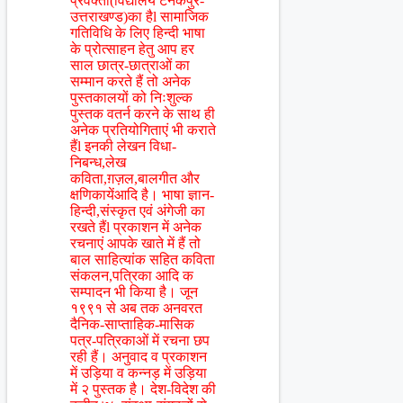
प्रवक्ता(विद्यालय टनकपुर-
उत्तराखण्ड)का हैl सामाजिक
गतिविधि के लिए हिन्दी भाषा
के प्रोत्साहन हेतु आप हर
साल छात्र-छात्राओं का
सम्मान करते हैं तो अनेक
पुस्तकालयों को निःशुल्क
पुस्तक वतर्न करने के साथ ही
अनेक प्रतियोगिताएं भी कराते
हैंl इनकी लेखन विधा-
निबन्ध,लेख
कविता,ग़ज़ल,बालगीत और
क्षणिकायेंआदि है। भाषा ज्ञान-
हिन्दी,संस्कृत एवं अंगेजी का
रखते हैंl प्रकाशन में अनेक
रचनाएं आपके खाते में हैं तो
बाल साहित्यांक सहित कविता
संकलन,पत्रिका आदि क
सम्पादन भी किया है। जून
१९९१ से अब तक अनवरत
दैनिक-साप्ताहिक-मासिक
पत्र-पत्रिकाओं में रचना छप
रही हैं। अनुवाद व प्रकाशन
में उड़िया व कन्नड़ में उड़िया
में २ पुस्तक है। देश-विदेश की