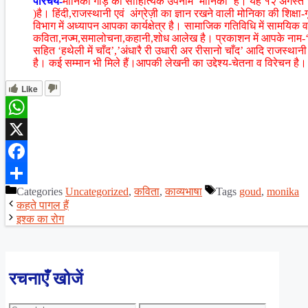
परिचय-
मोनिका गौड़ का साहित्यिक उपनाम ‘मोनिका’ है। यह १२ अगस्त १९
)है। हिंदी,राजस्थानी एवं अंग्रेज़ी का ज्ञान रखने वाली मोनिका की शिक्षा-ग
विभाग में अध्यापन आपका कार्यक्षेत्र है। सामाजिक गतिविधि में सामयिक 
कविता,नज्म,समालोचना,कहानी,शोध आलेख है। प्रकाशन में आपके नाम-‘अप
सहित ‘हथेली में चाँद’,’अंधारै री उधारी अर रीसानो चाँद’ आदि राजस्था
है। कई सम्मान भी मिले हैं।आपकी लेखनी का उद्देश्य-चेतना व विरेचन है। 
Like
WhatsApp
X
Facebook
Categories
Uncategorized
,
कविता
,
काव्यभाषा
Tags
goud
,
monika
Share
कहते पागल हैं
इश्क का रोग
रचनाएँ खोजें