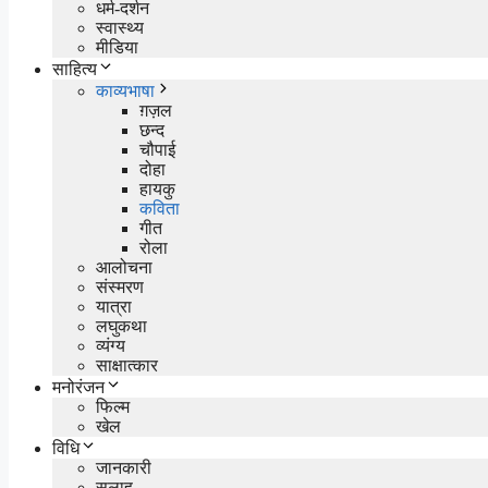
धर्म-दर्शन
स्वास्थ्य
मीडिया
साहित्य
काव्यभाषा
ग़ज़ल
छन्द
चौपाई
दोहा
हायकु
कविता
गीत
रोला
आलोचना
संस्मरण
यात्रा
लघुकथा
व्यंग्य
साक्षात्कार
मनोरंजन
फिल्म
खेल
विधि
जानकारी
सलाह