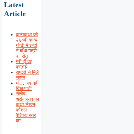
Latest
Article
कल्पकथा की
२६०वीं काव्य
गोष्ठी में शब्दों
ने बाँधा मैत्री
का सेतु
मेरी ही वह
परछाई
राष्ट्रों से मिलें
राष्ट्र
माँ… अब नहीं
दिख पाती
संतोष
श्रीवास्तव का
कथा-लेखन
कौशल
वैश्विक स्तर
का