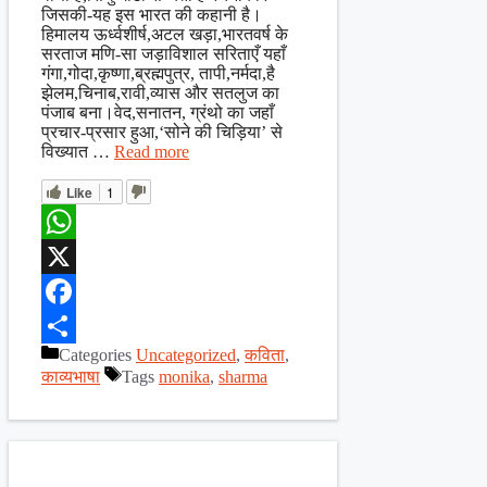
जिसकी-यह इस भारत की कहानी है।
हिमालय ऊर्ध्वशीर्ष,अटल खड़ा,भारतवर्ष के
सरताज मणि-सा जड़ाविशाल सरिताएँ यहाँ
गंगा,गोदा,कृष्णा,ब्रह्मपुत्र, तापी,नर्मदा,है
झेलम,चिनाब,रावी,व्यास और सतलुज का
पंजाब बना।वेद,सनातन, ग्रंथो का जहाँ
प्रचार-प्रसार हुआ,‘सोने की चिड़िया’ से
विख्यात …
Read more
Like
1
WhatsApp
X
Facebook
Categories
Uncategorized
,
कविता
,
Share
काव्यभाषा
Tags
monika
,
sharma