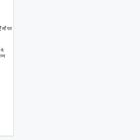
 माँ पर
ने
न्न