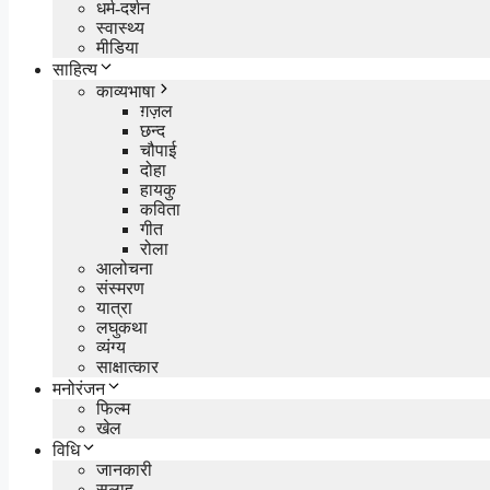
धर्म-दर्शन
स्वास्थ्य
मीडिया
साहित्य
काव्यभाषा
ग़ज़ल
छन्द
चौपाई
दोहा
हायकु
कविता
गीत
रोला
आलोचना
संस्मरण
यात्रा
लघुकथा
व्यंग्य
साक्षात्कार
मनोरंजन
फिल्म
खेल
विधि
जानकारी
सलाह