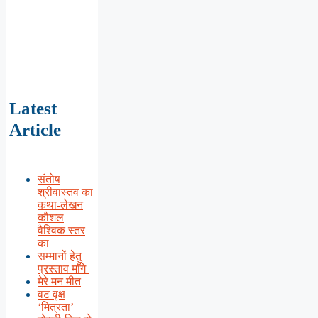
Latest
Article
संतोष
श्रीवास्तव का
कथा-लेखन
कौशल
वैश्विक स्तर
का
सम्मानों हेतु
प्रस्ताव माँगे
मेरे मन मीत
वट वृक्ष
‘मित्रता’