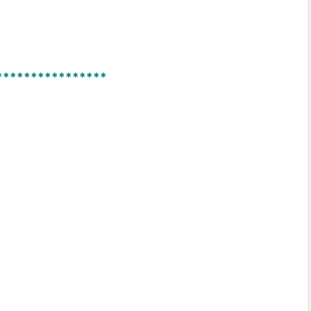
****************