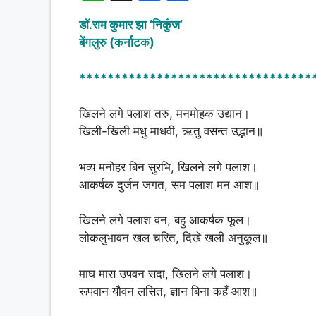
h
a
h
डॉ.राम कुमार झा ‘निकुंज’
at
c
ar
बेंगलुरु (कर्नाटक)
s
e
e
A
b
*********************************
p
o
खिलने लगे पलाश तरु, मनमोहक उद्यान।
p
o
खिली-खिली मधु माधवी, ऋतु वसन्त उद्भान॥
k
भव्य मनोहर बिन सुरभि, खिलने लगे पलाश।
आकर्षक दुर्जन जगत, सम पलाश मन आश॥
खिलने लगे पलाश वन, बहु आकर्षक फूल।
लोकलुभावन खल चरित, दिखे खली अनुकूल॥
माघ मास उपवन सदा, खिलने लगे पलाश।
रूपवान यौवन लसित, ज्ञान बिना कहँ आश॥