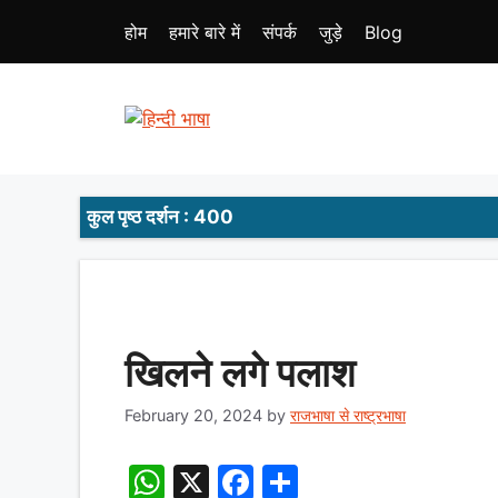
Skip
होम
हमारे बारे में
संपर्क
जुड़े
Blog
to
content
कुल पृष्ठ दर्शन : 400
खिलने लगे पलाश
February 20, 2024
by
राजभाषा से राष्ट्रभाषा
W
X
F
S