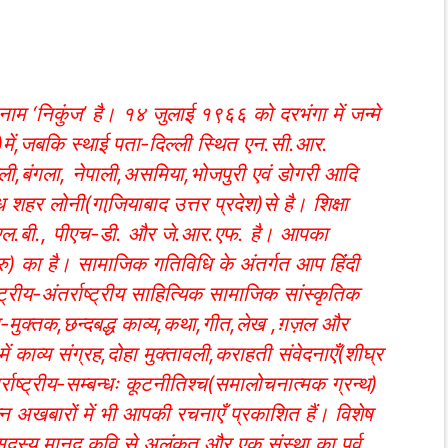
ाम ‘निकुंज’ है। १४ जुलाई १९६६ को दरभंगा में जन्मे
क)में,जबकि स्थाई पता-दिल्ली स्थित एन.सी.आर.
ैथिली,बंगला, नेपाली,असमिया,भोजपुरी एवं डोगरी आदि
 शहर लोनी(गाजि़याबाद उत्तर प्रदेश)से है। शिक्षा
एल.एल.बी., पीएच-डी. और जे.आर.एफ. है। आपका
ंगलूरु) का है। सामाजिक गतिविधि के अंतर्गत आप हिंंदी
ट्रीय-अंतर्राष्ट्रीय साहित्यिक सामाजिक सांस्कृतिक
-मुक्तक,छन्दबद्ध काव्य,कथा,गीत,लेख ,ग़ज़ल और
ं काव्य संग्रह,दोहा मुक्तावली,कराहती संवेदनाएँ(शीघ्र
ंतर्राष्ट्रीय-सम्बन्धः कूटनीतिश्च(समालोचनात्मक ग्रन्थ)
्न अखबारों में भी आपकी रचनाएँ प्रकाशित हैं। विशेष
सदस्य,मानद कवि से अलंकृत और एक संस्था का पूर्व