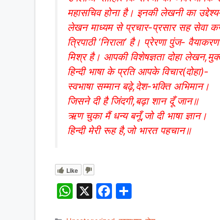
महासचिव होना है। इनकी लेखनी का उद्देश्य-ह
लेखन माध्यम से प्रचार-प्रसार सह सेवा करन
त्रिपाठी ‘निराला’ है। प्रेरणा पुंज- वैय
मिश्र है। आपकी विशेषज्ञता दोहा लेखन,मु
हिन्दी भाषा के प्रति आपके विचार(दोहा)-
स्वभाषा सम्मान बढ़े,देश-भक्ति अभिमान।
जिसने दी है जिंदगी,बढ़ा शान दूँ जान॥
ऋण चुका मैं धन्य बनूँ,जो दी भाषा ज्ञान।
हिन्दी मेरी रूह है,जो भारत पहचान॥
Like
W
X
F
S
h
a
h