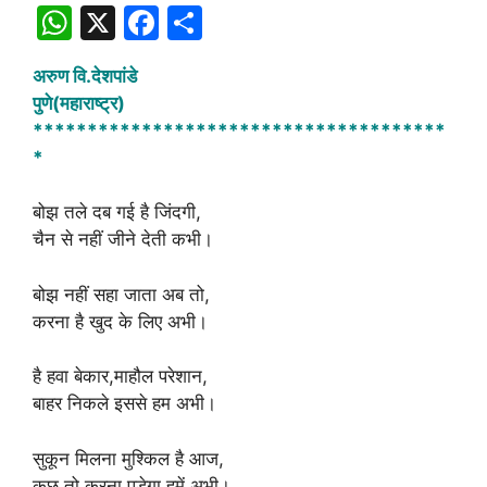
W
X
F
S
h
a
h
अरुण वि.देशपांडे
at
c
ar
पुणे(महाराष्ट्र)
s
e
e
**************************************
A
b
*
p
o
बोझ तले दब गई है जिंदगी,
p
o
चैन से नहीं जीने देती कभी।
k
बोझ नहीं सहा जाता अब तो,
करना है खुद के लिए अभी।
है हवा बेकार,माहौल परेशान,
बाहर निकले इससे हम अभी।
सुकून मिलना मुश्किल है आज,
कुछ तो करना पड़ेगा हमें अभी।