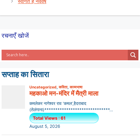
A
b
स्वागत है नववर्ष
p
o
p
o
k
रचनाएँ खोजें
सप्ताह का सितारा