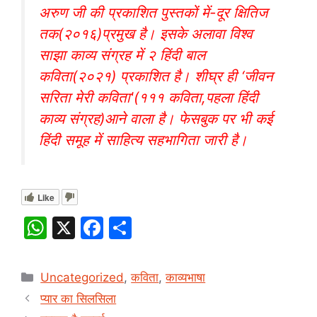
अरुण जी की प्रकाशित पुस्तकों में-दूर क्षितिज
तक(२०१६)प्रमुख है। इसके अलावा विश्व
साझा काव्य संग्रह में २ हिंदी बाल
कविता(२०२१) प्रकाशित है। शीघ्र ही ‘जीवन
सरिता मेरी कविता'(१११ कविता,पहला हिंदी
काव्य संग्रह)आने वाला है। फेसबुक पर भी कई
हिंदी समूह में साहित्य सहभागिता जारी है।
Like
W
X
F
S
h
a
h
at
c
ar
Categories
Uncategorized
,
कविता
,
काव्यभाषा
s
e
e
प्यार का सिलसिला