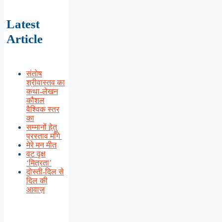
Latest
Article
संतोष
श्रीवास्तव का
कथा-लेखन
कौशल
वैश्विक स्तर
का
सम्मानों हेतु
प्रस्ताव माँगे
मेरे मन मीत
वट वृक्ष
‘मित्रता’
दोस्ती-दिल से
दिल की
आवाज़