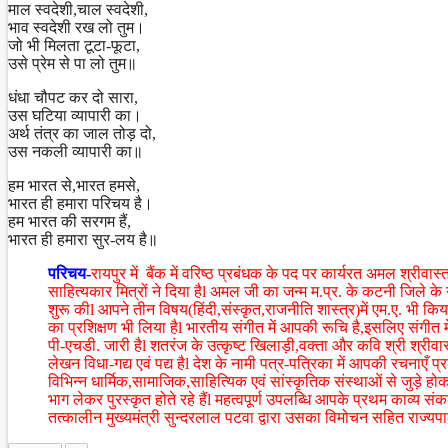
माल स्वदेशी,चाल स्वदेशी,
भाव स्वदेशी रख लो तुम।
जो भी मिलता टूटा-फूटा,
उसे प्रेम से पा लो तुम॥
धंधा चौपट कर दो सारा,
उस घटिया व्यापारी का।
अर्थ तंत्र का जाल तोड़ दो,
उस नकली व्यापारी का॥
हम भारत से,भारत हमसे,
भारत ही हमारा परिचय है।
हम भारत की सरगम हैं,
भारत ही हमारा सुर-लय है॥
परिचय-
रायपुर में बैंक में वरिष्ठ प्रबंधक के पद पर कार्यरत अमल श्री
साहित्यकार मित्रों ने दिया हैl अमल जी का जन्म म.प्र. के कटनी जिले के
शुरू कीl आपने तीन विषय(हिंदी,संस्कृत,राजनीति शास्त्र)में एम.ए. भी कि
का प्रशिक्षण भी लिया हैl भारतीय संगीत में आपकी रूचि है,इसलिए संगीत में कन
पी-एचडी. जारी हैl शतरंज के उत्कृष्ट खिलाड़ी,वक्ता और कवि श्री श्रीवास्त
लेखन विधा-गद्य एवं पद्य हैl देश के नामी पत्र-पत्रिका में आपकी रचनाएँ प
विभिन्न धार्मिक,सामाजिक,साहित्यिक एवं सांस्कृतिक संस्थाओं से जुड़े होकर
भाग लेकर पुरस्कृत होते रहे हैंl महत्वपूर्ण उपलब्धि आपके प्रथम काव्य संक
तत्कालीन मुख्यमंत्री सुन्दरलाल पटवा द्वारा उसका विमोचन सहित राज्यपा