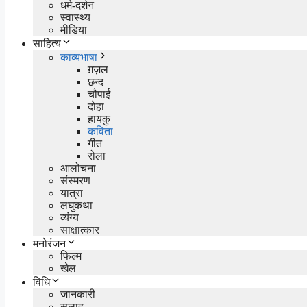
धर्म-दर्शन
स्वास्थ्य
मीडिया
साहित्य
काव्यभाषा
ग़ज़ल
छन्द
चौपाई
दोहा
हायकु
कविता
गीत
रोला
आलोचना
संस्मरण
यात्रा
लघुकथा
व्यंग्य
साक्षात्कार
मनोरंजन
फिल्म
खेल
विधि
जानकारी
सलाह