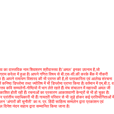
वास्तव का वास्तविक नाम शिवशरण श्रीवास्तव हैl`अमल` इनका उपनाम है,जो
 ग्राम करेला में हुआ हैl आपने गणित विषय से बी.एस-सी.की करके बैंक में नौकरी
या हैl आपने रामायण विशारद की भी प्राप्त की है,तो पत्रकारिता एवं आलेख संरचना
िष्ठ डिप्लोमा तथा ज्योतिष में भी डिप्लोमा प्राप्त किया हैl वर्तमान में एम्.बी.ए. व
व कवि सम्मलेनों-गोष्ठियो में भाग लेते रहते हैंl मंच संचालन में महारथी अमल जी
्रकाशित होती रही हैंl रचनाओं का प्रसारण आकाशवाणी केन्द्रों से भी हो चुका हैl
 प्रांतीय पदाधिकारी भी हैंl गायत्री परिवार से भी जुड़े होकर कई प्रतियोगिताओं मे
लन ‘अंगारों की चुनौती’ का म. प्र. हिंदी साहित्य सम्मलेन द्वारा प्रकाशन एवं
ल दिनेश नंदन सहाय द्वारा सम्मानित किया जाना हैl