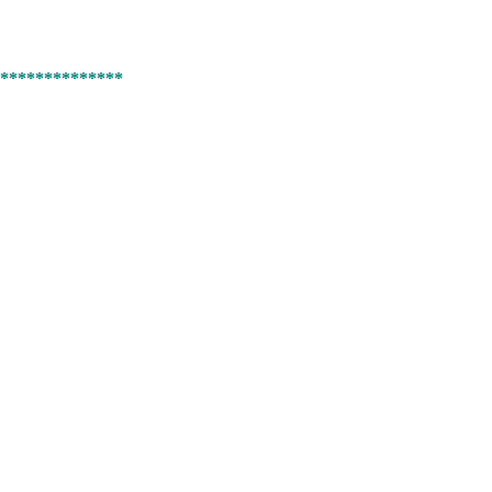
**************