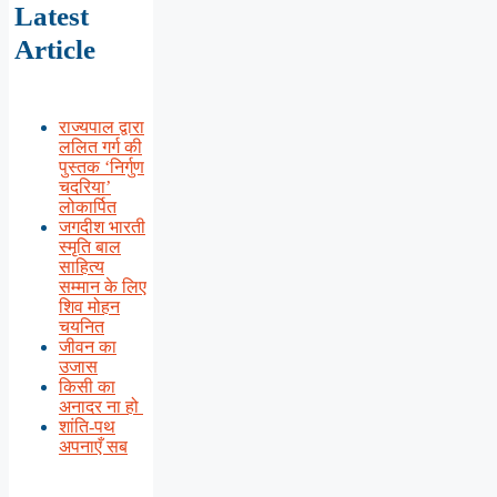
Latest
Article
राज्यपाल द्वारा
ललित गर्ग की
पुस्तक ‘निर्गुण
चदरिया’
लोकार्पित
जगदीश भारती
स्मृति बाल
साहित्य
सम्मान के लिए
शिव मोहन
चयनित
जीवन का
उजास
किसी का
अनादर ना हो
शांति-पथ
अपनाएँ सब