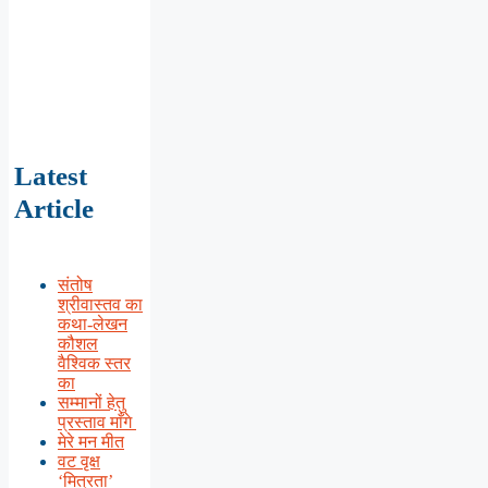
Latest
Article
संतोष
श्रीवास्तव का
कथा-लेखन
कौशल
वैश्विक स्तर
का
सम्मानों हेतु
प्रस्ताव माँगे
मेरे मन मीत
वट वृक्ष
‘मित्रता’