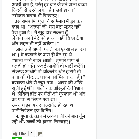
अच्छी बात है, परंतु हर बार जीतने वाला बच्चा
ज़िंदगी से डरने लगता है। उसे हार को
स्वीकार करना भी सिखाइए।
उस समय मि. गुप्ता ने अभिमान में डूब कर
कहा था ,”अरुणा जी, मेरा बेटा लूजर नहीं
पैदा हुआ है। मैं खुद हार सकता हूँ,
लेकिन अपने बेटे को हारना नहीं सिखाऊँगा
और सहन भी नहीं करूँगा।“
आज उन्हें अपनी गलती का एहसास हो रहा
था। वे दरवाजे के पास ही बैठ गए थे।
“आरव बच्चे बाहर आओ। तुम्हारे पापा से
गलती हो गई। फर्स्ट आओगे तो पार्टी करेंगें।
सेकण्ड आओगे तो चॉकलेट और हारोगे तो
पापा की गोद…. पक्का प्रॉमिस करता हूँ।”
दरवाजा धीरे से खुल गया। आरव की आँखें
सूजी हुईं थीं। गालों तक आँसुओं के निशान
थे, लेकिन होंठ पर मीठी-सी मुस्कान थी और
वह पापा से लिपट गया था।
उधर, माइक पर एनाउंसमेंट हो रहा था
पार्टीसिपेशन इज विनिंग।
मि. गुप्ता के कान में अरुणा जी की बात गूँज
रही थी- बच्चों को हारना सिखाइए।
Like
2