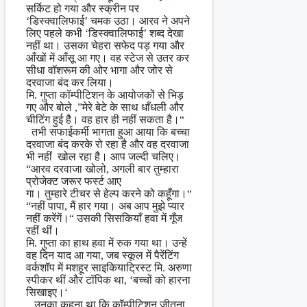
सर्किट हो गया और स्क्रीन पर
‘डिस्क्वालिफाई’ चमक उठा। आरव ने अपने
लिए पहले कभी ‘डिस्क्वालिफाई’ शब्द देखा
नहीं था। उसका चेहरा सफेद पड़ गया और
आँखों में आँसू आ गए। वह स्टेज से उतर कर
सीधा वॉशरूम की ओर भागा और जोर से
दरवाजा बंद कर लिया।
मि. गुप्ता कॉम्पीटिशन के आयोजकों से भिड़
गए और बोले ,”मेरे बेटे के साथ धाँधली और
चीटिंग हुई है। वह हार ही नहीं सकता है।“
तभी सफाईकर्मी भागता हुआ आया कि बच्चा
दरवाजा बंद करके रो रहा है और वह दरवाजा
भी नहीं खोल रहा है। आप जल्दी चलिए।
“आरव दरवाजा खोलो, अगली बार तुम्हारा
प्रोजेक्ट जरूर फर्स्ट आए
गा। तुम्हारे टीचर से हेल्प करने को कहूँगा।“
“नहीं पापा, मैं हार गया। अब आप मुझे प्यार
नहीं करेंगें।“ उसकी सिसकियाँ हवा में गूँज
रहीं थीं।
मि. गुप्ता का हाथ हवा में रुक गया था। उन्हें
वह दिन याद आ गया, जब स्कूल में पैरेंटिंग
वर्कशॉप में मशहूर साइकियाट्रिस्ट मि. अरुणा
स्पीकर थीं और टॉपिक था, ‘बच्चों को हारना
सिखाइए।‘
उनका कहना था कि कॉम्पीटिशन जीतना