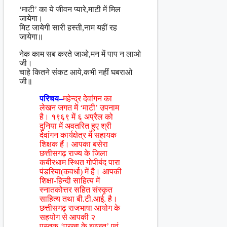
‘माटी’ का ये जीवन प्यारे,माटी में मिल
जायेगा।
मिट जायेगी सारी हस्ती,नाम यहीं रह
जायेगा॥
नेक काम सब करते जाओ,मन में पाप न लाओ
जी।
चाहे कितने संकट आये,कभी नहीं घबराओ
जी॥
परिचय–
महेन्द्र देवांगन का
लेखन जगत में ‘माटी’ उपनाम
है। १९६९ में ६ अप्रैल को
दुनिया में अवतरित हुए श्री
देवांगन कार्यक्षेत्र में सहायक
शिक्षक हैं। आपका बसेरा
छत्तीसगढ़ राज्य के जिला
कबीरधाम स्थित गोपीबंद पारा
पंडरिया(कवर्धा) में है। आपकी
शिक्षा-हिन्दी साहित्य में
स्नातकोत्तर सहित संस्कृत
साहित्य तथा बी.टी.आई. है।
छत्तीसगढ़ राजभाषा आयोग के
सहयोग से आपकी २
पुस्तक-‘पुरखा के इज्जत’ एवं