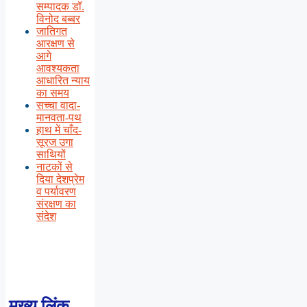
सम्पादक डॉ.
विनोद बब्बर
जातिगत
आरक्षण से
आगे
आवश्यकता
आधारित न्याय
का समय
सच्चा वादा-
मानवता-पथ
हाथ में चाँद-
सूरज उगा
साथियों
नाटकों से
दिया देशप्रेम
व पर्यावरण
संरक्षण का
संदेश
मुख्य लिंक