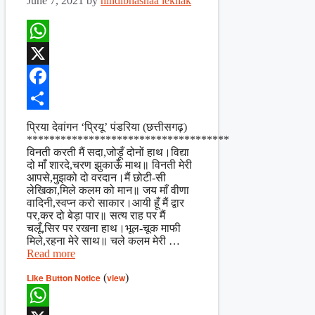
June 7, 2021
by
hindibhashaa lekhak
WhatsApp
X
Facebook
Share
प्रिया देवांगन ‘प्रियू’ पंडरिया (छत्तीसगढ़)
************************************
विनती करती मैं सदा,जोड़ूँ दोनों हाथ।विद्या
दो माँ शारदे,चरण झुकाऊँ माथ॥ विनती मेरी
आपसे,मुझको दो वरदान।मैं छोटी-सी
लेखिका,मिले कलम को मान॥ जय माँ वीणा
वादिनी,स्वप्न करो साकार।आयी हूँ मैं द्वार
पर,कर दो बेड़ा पार॥ सत्य राह पर मैं
चलूँ,सिर पर रखना हाथ।भूल-चूक माफी
मिले,रहना मेरे साथ॥ चले कलम मेरी …
Read more
Like Button Notice
(
view
)