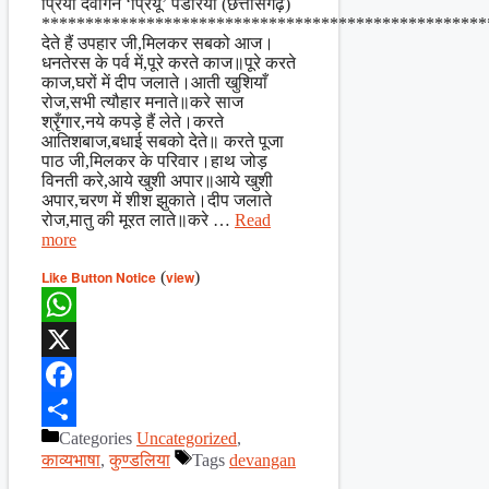
प्रिया देवांगन ‘प्रियू’ पंडरिया (छत्तीसगढ़)
***************************************************
देते हैं उपहार जी,मिलकर सबको आज।
धनतेरस के पर्व में,पूरे करते काज॥पूरे करते
काज,घरों में दीप जलाते।आती खुशियाँ
रोज,सभी त्यौहार मनाते॥करे साज
श्रृँगार,नये कपड़े हैं लेते।करते
आतिशबाज,बधाई सबको देते॥ करते पूजा
पाठ जी,मिलकर के परिवार।हाथ जोड़
विनती करे,आये खुशी अपार॥आये खुशी
अपार,चरण में शीश झुकाते।दीप जलाते
रोज,मातु की मूरत लाते॥करे …
Read
more
Like Button Notice
(
view
)
WhatsApp
X
Facebook
Categories
Uncategorized
,
Share
काव्यभाषा
,
कुण्डलिया
Tags
devangan