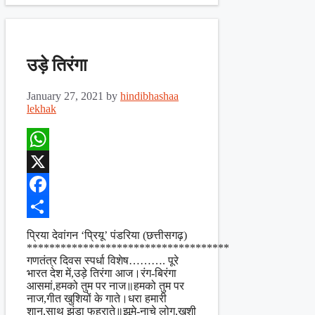
उड़े तिरंगा
January 27, 2021
by
hindibhashaa
lekhak
WhatsApp
X
Facebook
Share
प्रिया देवांगन ‘प्रियू’ पंडरिया (छत्तीसगढ़)
************************************
गणतंत्र दिवस स्पर्धा विशेष………. पूरे
भारत देश में,उड़े तिरंगा आज।रंग-बिरंगा
आसमां,हमको तुम पर नाज॥हमको तुम पर
नाज,गीत खुशियों के गाते।धरा हमारी
शान,साथ झंडा फहराते॥झूमे-नाचे लोग,खुशी