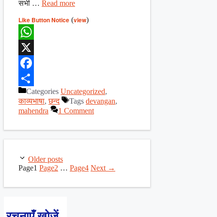
सभी …
Read more
Like Button Notice
(
view
)
WhatsApp
X
Facebook
Categories
Uncategorized
,
Share
काव्यभाषा
,
छन्द
Tags
devangan
,
mahendra
1 Comment
Older posts
Page
1
Page
2
…
Page
4
Next
→
रचनाएँ खोजें