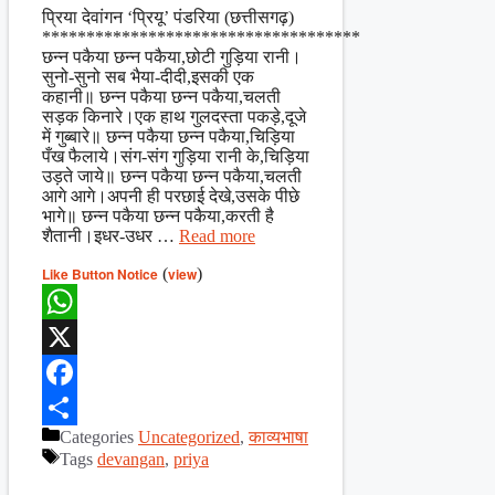
Share
प्रिया देवांगन ‘प्रियू’ पंडरिया (छत्तीसगढ़)
************************************
छन्न पकैया छन्न पकैया,छोटी गुड़िया रानी।
सुनो-सुनो सब भैया-दीदी,इसकी एक
कहानी॥ छन्न पकैया छन्न पकैया,चलती
सड़क किनारे।एक हाथ गुलदस्ता पकड़े,दूजे
में गुब्बारे॥ छन्न पकैया छन्न पकैया,चिड़िया
पँख फैलाये।संग-संग गुड़िया रानी के,चिड़िया
उड़ते जाये॥ छन्न पकैया छन्न पकैया,चलती
आगे आगे।अपनी ही परछाई देखे,उसके पीछे
भागे॥ छन्न पकैया छन्न पकैया,करती है
शैतानी।इधर-उधर …
Read more
Like Button Notice
(
view
)
WhatsApp
X
Facebook
Categories
Uncategorized
,
काव्यभाषा
Share
Tags
devangan
,
priya