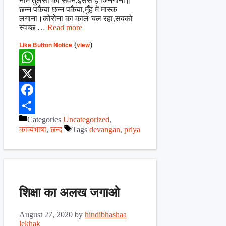
नीम तुलसी का सेवन,इससे है जिनगानी॥
छन्न पकैया छन्न पकैया,मुँह में मास्क
लगाना।कोरोना का काल चल रहा,सबको
स्वच्छ …
Read more
Like Button Notice
(
view
)
WhatsApp
X
Facebook
Categories
Uncategorized
,
Share
काव्यभाषा
,
छन्द
Tags
devangan
,
priya
शिक्षा का अलख जगाओ
August 27, 2020
by
hindibhashaa
lekhak