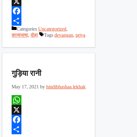
WhatsApp
X
Facebook
Categories
Uncategorized
,
Share
काव्यभाषा
,
दोहा
Tags
devangan
,
priya
गुड़िया रानी
May 17, 2021
by
hindibhashaa lekhak
WhatsApp
X
Facebook