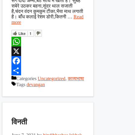
सँग दादी अम्मा,बैठ साथ में खाती है। सुबह
सबेरे उठकर बहना,सुंदर थाल सजाती
है,चंदन वंदन कुमकुम टीका,भैया माथ लगाती
है। बांँध कलाई रेशम डोरी,कितनी …
Read
more
Like
1
WhatsApp
X
Facebook
Categories
Uncategorized
,
काव्यभाषा
Share
Tags
devangan
विनती