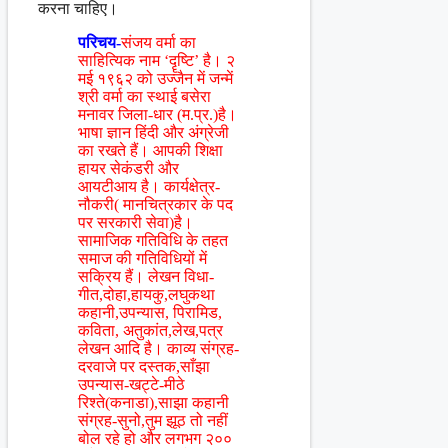
करना चाहिए।
परिचय-
संजय वर्मा का
साहित्यिक नाम ‘दॄष्टि’ है। २
मई १९६२ को उज्जैन में जन्में
श्री वर्मा का स्थाई बसेरा
मनावर जिला-धार (म.प्र.)है।
भाषा ज्ञान हिंदी और अंग्रेजी
का रखते हैं। आपकी शिक्षा
हायर सेकंडरी और
आयटीआय है। कार्यक्षेत्र-
नौकरी( मानचित्रकार के पद
पर सरकारी सेवा)है।
सामाजिक गतिविधि के तहत
समाज की गतिविधियों में
सक्रिय हैं। लेखन विधा-
गीत,दोहा,हायकु,लघुकथा
कहानी,उपन्यास, पिरामिड,
कविता, अतुकांत,लेख,पत्र
लेखन आदि है। काव्य संग्रह-
दरवाजे पर दस्तक,साँझा
उपन्यास-खट्टे-मीठे
रिश्ते(कनाडा),साझा कहानी
संग्रह-सुनो,तुम झूठ तो नहीं
बोल रहे हो और लगभग २००