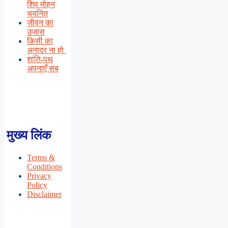
शिव मोहन
चयनित
जीवन का
उजास
किसी का
अनादर ना हो
शांति-पथ
अपनाएँ सब
मुख्य लिंक
Terms &
Conditions
Privacy
Policy
Disclaimer