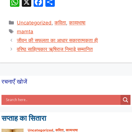
W
X
F
S
h
a
h
at
c
ar
Categories
Uncategorized
,
कविता
,
काव्यभाषा
s
e
e
Tags
mamta
A
b
जीवन की सफलता का आधार सकारात्मकता ही
p
o
वरिष्ठ साहित्यकार ॠषिराज निमाड़े सम्मानित
p
o
k
रचनाएँ खोजें
सप्ताह का सितारा