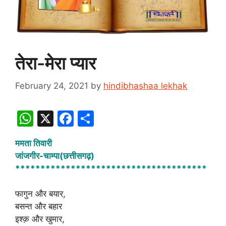
तेरा-मेरा प्यार
February 24, 2021
by
hindibhashaa lekhak
W
X
F
S
h
a
h
ममता तिवारी
at
c
ar
जांजगीर-चाम्पा(छत्तीसगढ़)
s
e
e
**************************************
A
b
फागुन और बयार,
p
o
बसन्त और बहार
p
o
इश्क़ और खुमार,