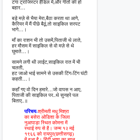
टंगा ट्रांजिस्टर हैंडिल में,और गीतों की हो
बहार…
बड़े मज़े से भैया मेरा,बैठा करता था आगे,
कैरियर में मैं पीछे बैठूं,तो साइकिल सरपट
भागे…।
माँ का राशन भी तो उसमें,पिताजी थे लाते,
हर मौसम में साइकिल से वो मज़े से थे
घुमाते…।
सामने लगी थी लाईट,साइकिल रात में भी
चलती,
हट जाओ भाई सामने से उसकी टिंग-टिंग घंटी
कहती…।
कहाँ गए वो दिन हमारे…जो वापस न आए,
पिताजी की साइकिल पर..थे सुनहरे पल
बिताए..॥
परिचय-
श्रीमती मधु मिश्रा
का बसेरा ओडिशा के जिला
नुआपाड़ा स्थित कोमना में
स्थाई रुप से है। जन्म १२ मई
१९६६ को रायपुर(छत्तीसगढ़)
में हुआ है। हिंदी भाषा का ज्ञान