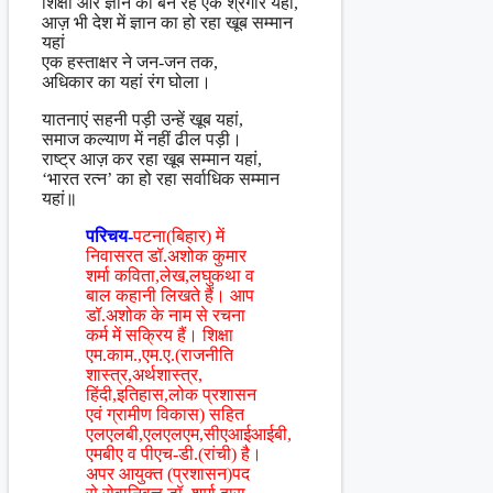
शिक्षा और ज्ञान का बने रहे एक श्रंगार यहां,
आज़ भी देश में ज्ञान का हो रहा खूब सम्मान
यहां
एक हस्ताक्षर ने जन-जन तक,
अधिकार का यहां रंग घोला।
यातनाएं सहनी पड़ी उन्हें खूब यहां,
समाज कल्याण में नहीं ढील पड़ी।
राष्ट्र आज़ कर रहा खूब सम्मान यहां,
‘भारत रत्न’ का हो रहा सर्वाधिक सम्मान
यहां॥
परिचय-
पटना(बिहार) में
निवासरत डॉ.अशोक कुमार
शर्मा कविता,लेख,लघुकथा व
बाल कहानी लिखते हैं। आप
डॉ.अशोक के नाम से रचना
कर्म में सक्रिय हैं। शिक्षा
एम.काम.,एम.ए.(राजनीति
शास्त्र,अर्थशास्त्र,
हिंदी,इतिहास,लोक प्रशासन
एवं ग्रामीण विकास) सहित
एलएलबी,एलएलएम,सीएआईआईबी,
एमबीए व पीएच-डी.(रांची) है।
अपर आयुक्त (प्रशासन)पद