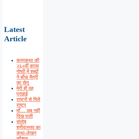
Latest
Article
कल्पकथा की
२६०वीं काव्य
गोष्ठी में शब्दों
ने बाँधा मैत्री
का सेतु
मेरी ही वह
परछाई
राष्ट्रों से मिलें
राष्ट्र
माँ… अब नहीं
दिख पाती
संतोष
श्रीवास्तव का
कथा-लेखन
कौशल