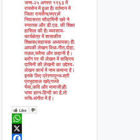
जन्म-२५ अगस्त १९६३ में
रायसेन में हुआ हैl वर्तमान में
जिला रायसेन(मप्र)में
निवासरत सौदामिनी खरे ने
स्नातक और डी.एड. की शिक्षा
हासिल की हैl व्यवसाय-
कार्यक्षेत्र में शासकीय
शिक्षक(सहायक अध्यापक) हैंl
आपकी लेखन विधा-गीत,दोहा,
ग़ज़ल,सवैया और कहानी है।
ब्लॉग पर भी लेखन में सक्रिय
दामिनी की लेखनी का उद्देश्य-
लेखन कार्य में नाम कमाना है।
इनके लिए प्रेरणापुन्ज-श्री
प्रभुदयाल खरे(गज्जे
भैया,कवि और मामाजी)हैंl
भाषा ज्ञान-हिन्दी का है,तो
रुचि-संगीत में है।
Like
WhatsApp
X