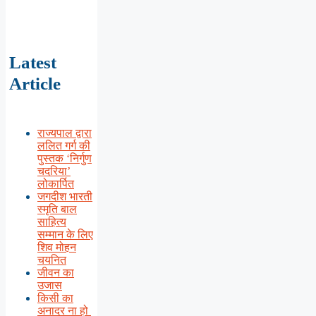
Latest
Article
राज्यपाल द्वारा
ललित गर्ग की
पुस्तक ‘निर्गुण
चदरिया’
लोकार्पित
जगदीश भारती
स्मृति बाल
साहित्य
सम्मान के लिए
शिव मोहन
चयनित
जीवन का
उजास
किसी का
अनादर ना हो