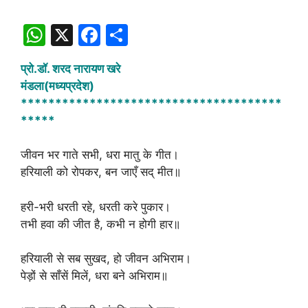
W
X
F
S
h
a
h
प्रो.डॉ. शरद नारायण खरे
at
c
ar
मंडला(मध्यप्रदेश)
s
e
e
**************************************
A
b
*****
p
o
जीवन भर गाते सभी, धरा मातु के गीत।
p
o
हरियाली को रोपकर, बन जाएँ सद् मीत॥
k
हरी-भरी धरती रहे, धरती करे पुकार।
तभी हवा की जीत है, कभी न होगी हार॥
हरियाली से सब सुखद, हो जीवन अभिराम।
पेड़ों से साँसें मिलें, धरा बने अभिराम॥