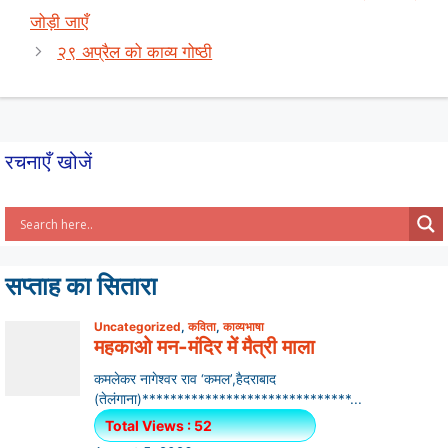
A
b
जोड़ी जाएँ
p
o
२९ अप्रैल को काव्य गोष्ठी
p
o
k
रचनाएँ खोजें
सप्ताह का सितारा