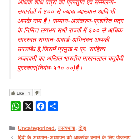
अधिक शोध पत्रों की प्रस्तुति एवं सम्मेलनों-
समारोहों में ३०० से ज्यादा व्याख्यान आदि भी
आपके नाम है। सम्मान-अलंकरण-प्रशस्ति पत्र
के निमित्त लगभग सभी राज्यों में ६०० से अधिक
सारस्वत सम्मान-अवार्ड-अभिनंदन आपकी
उपलब्धि है,जिसमें प्रमुख म.प्र. साहित्य
अकादमी का अखिल भारतीय माखनलाल चतुर्वेदी
पुरस्कार(निबंध-५१० ००)है।
Like
1
W
X
F
S
h
a
h
at
c
ar
Categories
Uncategorized
,
काव्यभाषा
,
दोहा
s
e
e
हिंदी के अध्ययन-अध्यापन को आकर्षक बनाने के लिए योजनाएं