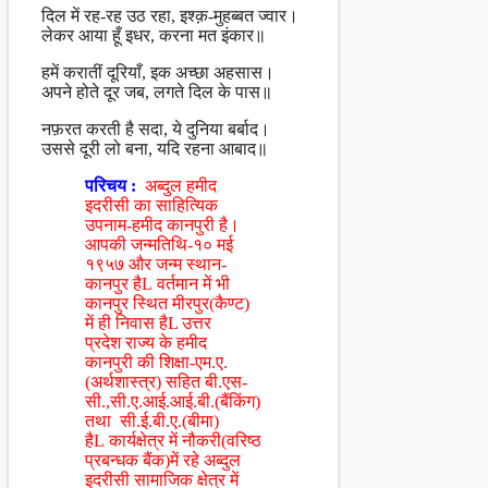
दिल में रह-रह उठ रहा, इश्क़-मुहब्बत ज्वार।
लेकर आया हूँ इधर, करना मत इंकार॥
हमें करातीं दूरियाँ, इक अच्छा अहसास।
अपने होते दूर जब, लगते दिल के पास॥
नफ़रत करती है सदा, ये दुनिया बर्बाद।
उससे दूरी लो बना, यदि रहना आबाद॥
परिचय :
अब्दुल हमीद
इदरीसी का साहित्यिक
उपनाम-हमीद कानपुरी है।
आपकी जन्मतिथि-१० मई
१९५७ और जन्म स्थान-
कानपुर हैL वर्तमान में भी
कानपुर स्थित मीरपुर(कैण्ट)
में ही निवास हैL उत्तर
प्रदेश राज्य के हमीद
कानपुरी की शिक्षा-एम.ए.
(अर्थशास्त्र) सहित बी.एस-
सी.,सी.ए.आई.आई.बी.(बैंकिंग)
तथा सी.ई.बी.ए.(बीमा)
हैL कार्यक्षेत्र में नौकरी(वरिष्ठ
प्रबन्धक बैंक)में रहे अब्दुल
इदरीसी सामाजिक क्षेत्र में