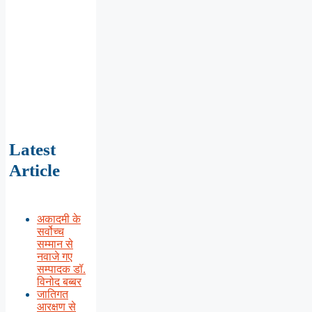
Latest
Article
अकादमी के
सर्वोच्च
सम्मान से
नवाजे गए
सम्पादक डॉ.
विनोद बब्बर
जातिगत
आरक्षण से