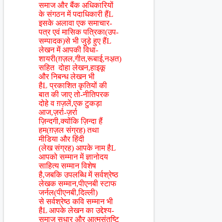
समाज और बैंक अधिकारियों
के संगठन में पदाधिकारी हैंL
इसके अलावा एक समाचार-
पत्र एवं मासिक पत्रिका(उप-
सम्पादक)से भी जुड़े हुए हैंL
लेखन में आपकी विधा-
शायरी(ग़ज़ल,गीत,रूबाई,नअ़त)
सहित दोहा लेखन,हाइकू
और निबन्ध लेखन भी
हैL प्रकाशित कृतियों की
बात की जाए तो-नीतिपरक
दोहे व ग़ज़लें,एक टुकड़ा
आज,ज़र्रा-ज़र्रा
ज़िन्दगी,क्योंकि ज़िन्दा हैं
हम(ग़ज़ल संग्रह) तथा
मीडिया और हिंदी
(लेख संग्रह) आपके नाम हैL
आपको सम्मान में ज्ञानोदय
साहित्य सम्मान विशेष
है,जबकि उपलब्धि में सर्वश्रेष्ठ
लेखक सम्मान,पीएनबी स्टाफ
जर्नल(पीएनबी,दिल्ली)
से सर्वश्रेष्ठ कवि सम्मान भी
हैL आपके लेखन का उद्देश्य-
समाज सुधार और आत्मसंतुष्टि