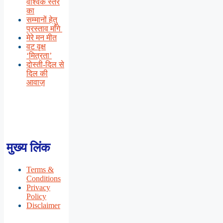
वैश्विक स्तर
का
सम्मानों हेतु
प्रस्ताव माँगे
मेरे मन मीत
वट वृक्ष
‘मित्रता’
दोस्ती-दिल से
दिल की
आवाज़
मुख्य लिंक
Terms &
Conditions
Privacy
Policy
Disclaimer