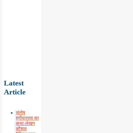
Latest
Article
संतोष
श्रीवास्तव का
कथा-लेखन
कौशल