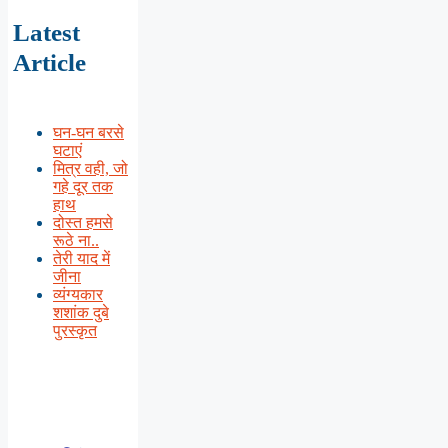
Latest
Article
घन-घन बरसे
घटाएं
मित्र वही, जो
गहे दूर तक
हाथ
दोस्त हमसे
रूठे ना..
तेरी याद में
जीना
व्यंग्यकार
शशांक दुबे
पुरस्कृत