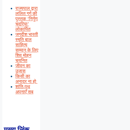
राज्यपाल द्वारा
ललित गर्ग की
पुस्तक ‘निर्गुण
चदरिया’
लोकार्पित
जगदीश भारती
स्मृति बाल
साहित्य
सम्मान के लिए
शिव मोहन
चयनित
जीवन का
उजास
किसी का
अनादर ना हो
शांति-पथ
अपनाएँ सब
मुख्य लिंक