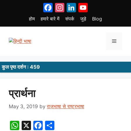
Skip
Facebook
Instagram
LinkedIn
YouTube
to
content
होम
हमारे बारे में
संपर्क
जुड़े
Blog
Menu
कुल पृष्ठ दर्शन : 459
प्रार्थना
May 3, 2019
by
राजभाषा से राष्ट्रभाषा
W
X
F
S