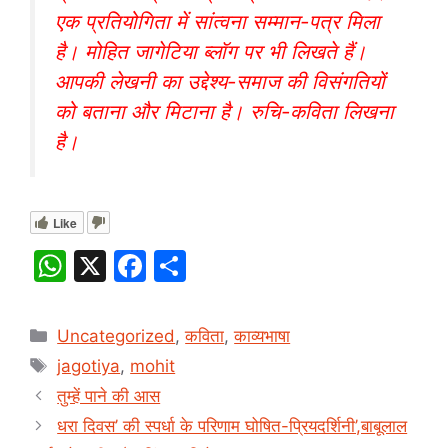
एक प्रतियोगिता में सांत्वना सम्मान-पत्र मिला
है। मोहित जागेटिया ब्लॉग पर भी लिखते हैं।
आपकी लेखनी का उद्देश्य-समाज की विसंगतियों
को बताना और मिटाना है। रुचि-कविता लिखना
है।
Like
W
X
F
S
h
a
h
at
c
ar
Categories
Uncategorized
,
कविता
,
काव्यभाषा
s
e
e
Tags
jagotiya
,
mohit
A
b
तुम्हें पाने की आस
p
o
धरा दिवस’ की स्पर्धा के परिणाम घोषित-प्रियदर्शिनी’,बाबूलाल