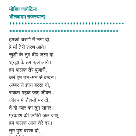
h
a
h
मोहित जागेटिया
at
c
ar
भीलवाड़ा(राजस्थान)
s
e
e
**************************************
A
b
************************************
हमको चरणों में लगा दो,
p
o
हे माँ तेरी शरण आये।
p
o
खुशी के तुम दीप जला दो,
k
श्रद्धा के हम फूल लाये।
हम बालक तेरे पुजारी,
करें हम तन-मन से वन्दन।
अम्बर से ज्ञान बरसा दो,
सबका महक जाए जीवन।
जीवन में रौशनी भर दो,
दे दो प्यार का तुम सागर।
प्रकाश की ज्योति जल जाए,
हम बालक आज तेरे दर।
तुम पुष्प बरसा दो,