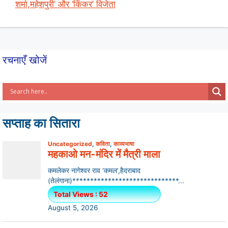
p
o
शर्मा,महेशपुरी’ और ‘किंकर’ विजेता
k
रचनाएँ खोजें
सप्ताह का सितारा