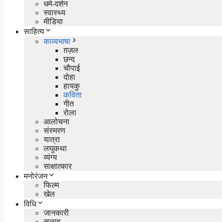
धर्म-दर्शन
स्वास्थ्य
मीडिया
साहित्य
काव्यभाषा
ग़ज़ल
छन्द
चौपाई
दोहा
हायकु
कविता
गीत
रोला
आलोचना
संस्मरण
यात्रा
लघुकथा
व्यंग्य
साक्षात्कार
मनोरंजन
फिल्म
खेल
विधि
जानकारी
सलाह