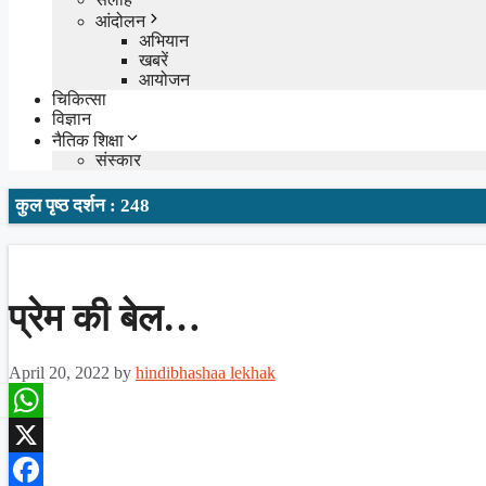
आंदोलन
अभियान
खबरें
आयोजन
चिकित्सा
विज्ञान
नैतिक शिक्षा
संस्कार
कुल पृष्ठ दर्शन : 248
प्रेम की बेल…
April 20, 2022
by
hindibhashaa lekhak
WhatsApp
X