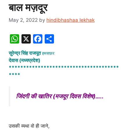
बाल मज़दूर
May 2, 2022
by
hindibhashaa lekhak
W
X
F
S
h
a
h
सुरेन्द्र सिंह राजपूत
हमसफ़र
at
c
ar
देवास (मध्यप्रदेश)
s
e
e
**************************************
A
b
****
p
o
p
o
जिंदगी की खातिर (मजदूर दिवस विशेष)…..
k
उसकी व्यथा वो ही जाने,