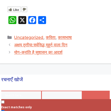
Like
W
X
F
S
h
a
h
at
c
ar
Categories
Uncategorized
,
कविता
,
काव्यभाषा
s
e
e
अक्षय तृतीया:सर्वसिद्ध मुहूर्त वाला दिन
A
b
योग-क्रांति है सुशासन क़ा आदर्श
p
o
p
o
k
रचनाएँ खोजें
Exact matches only
सप्ताह का सितारा