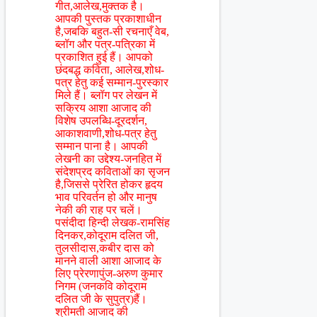
गीत,आलेख,मुक्तक है।
आपकी पुस्तक प्रकाशाधीन
है,जबकि बहुत-सी रचनाएँ वेब,
ब्लॉग और पत्र-पत्रिका में
प्रकाशित हुई हैं। आपको
छंदबद्ध कविता, आलेख,शोध-
पत्र हेतु कई सम्मान-पुरस्कार
मिले हैं। ब्लॉग पर लेखन में
सक्रिय आशा आजाद की
विशेष उपलब्धि-दूरदर्शन,
आकाशवाणी,शोध-पत्र हेतु
सम्मान पाना है। आपकी
लेखनी का उद्देश्य-जनहित में
संदेशप्रद कविताओं का सृजन
है,जिससे प्रेरित होकर हृदय
भाव परिवर्तन हो और मानुष
नेकी की राह पर चलें।
पसंदीदा हिन्दी लेखक-रामसिंह
दिनकर,कोदूराम दलित जी,
तुलसीदास,कबीर दास को
मानने वाली आशा आजाद के
लिए प्रेरणापुंज-अरुण कुमार
निगम (जनकवि कोदूराम
दलित जी के सुपुत्र)हैं।
श्रीमती आजाद की