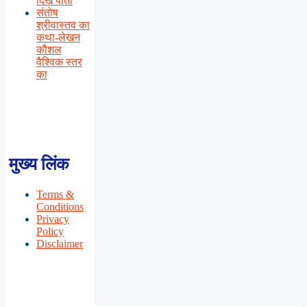
दिख पाती
संतोष
श्रीवास्तव का
कथा-लेखन
कौशल
वैश्विक स्तर
का
मुख्य लिंक
Terms &
Conditions
Privacy
Policy
Disclaimer