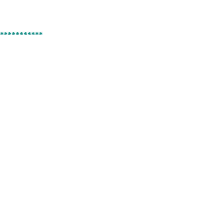
***********