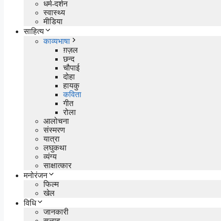
धर्म-दर्शन
स्वास्थ्य
मीडिया
साहित्य
काव्यभाषा
ग़ज़ल
छन्द
चौपाई
दोहा
हायकु
कविता
गीत
रोला
आलोचना
संस्मरण
यात्रा
लघुकथा
व्यंग्य
साक्षात्कार
मनोरंजन
फिल्म
खेल
विधि
जानकारी
सलाह