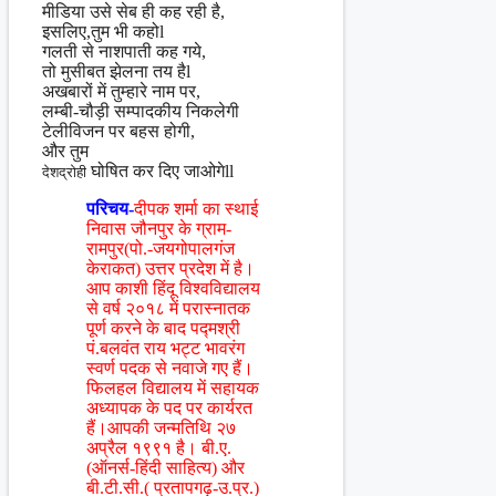
मीडिया उसे सेब ही कह रही है,
इसलिए,तुम भी कहोl
गलती से नाशपाती कह गये,
तो मुसीबत झेलना तय हैl
अखबारों में तुम्हारे नाम पर,
लम्बी-चौड़ी सम्पादकीय निकलेगी
टेलीविजन पर बहस होगी,
और तुम
घोषित कर दिए जाओगेll
देशद्रोही
परिचय-
दीपक शर्मा का स्थाई
निवास जौनपुर के ग्राम-
रामपुर(पो.-जयगोपालगंज
केराकत) उत्तर प्रदेश में है।
आप काशी हिंदू विश्वविद्यालय
से वर्ष २०१८ में परास्नातक
पूर्ण करने के बाद पद्मश्री
पं.बलवंत राय भट्ट भावरंग
स्वर्ण पदक से नवाजे गए हैं।
फिलहल विद्यालय में सहायक
अध्यापक के पद पर कार्यरत
हैं।आपकी जन्मतिथि २७
अप्रैल १९९१ है। बी.ए.
(ऑनर्स-हिंदी साहित्य) और
बी.टी.सी.( प्रतापगढ़-उ.प्र.)