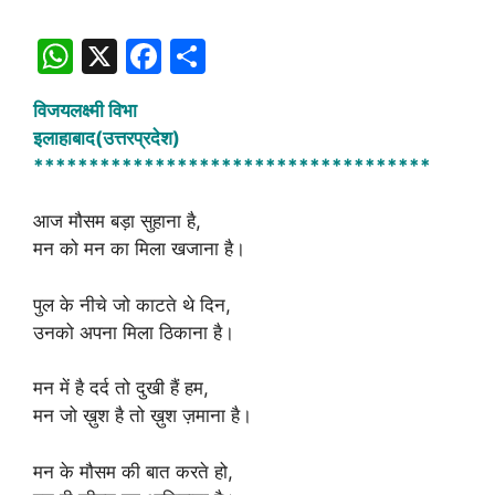
W
X
F
S
h
a
h
विजयलक्ष्मी विभा
at
c
ar
इलाहाबाद(उत्तरप्रदेश)
s
e
e
************************************
A
b
आज मौसम बड़ा सुहाना है,
p
o
मन को मन का मिला खजाना है।
p
o
k
पुल के नीचे जो काटते थे दिन,
उनको अपना मिला ठिकाना है।
मन में है दर्द तो दुखी हैं हम,
मन जो ख़ुश है तो ख़ुश ज़माना है।
मन के मौसम की बात करते हो,