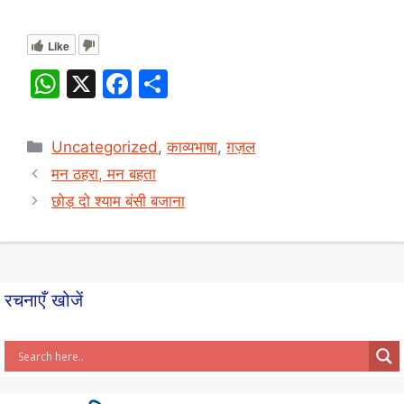
Like
W
X
F
S
h
a
h
at
c
ar
Categories
Uncategorized
,
काव्यभाषा
,
ग़ज़ल
s
e
e
मन ठहरा, मन बहता
A
b
छोड़ दो श्याम बंसी बजाना
p
o
p
o
k
रचनाएँ खोजें