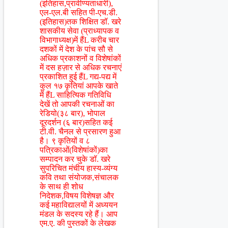
(इतिहास,प्रावीण्यताधारी),
एल-एल.बी सहित पी-एच.डी.
(इतिहास)तक शिक्षित डॉ. खरे
शासकीय सेवा (प्राध्यापक व
विभागाध्यक्ष)में हैंL करीब चार
दशकों में देश के पांच सौ से
अधिक प्रकाशनों व विशेषांकों
में दस हज़ार से अधिक रचनाएं
प्रकाशित हुई हैंL गद्य-पद्य में
कुल १७ कृतियां आपके खाते
में हैंL साहित्यिक गतिविधि
देखें तो आपकी रचनाओं का
रेडियो(३८ बार), भोपाल
दूरदर्शन (६ बार)सहित कई
टी.वी. चैनल से प्रसारण हुआ
है। ९ कृतियों व ८
पत्रिकाओं(विशेषांकों)का
सम्पादन कर चुके डॉ. खरे
सुपरिचित मंचीय हास्य-व्यंग्य
कवि तथा संयोजक,संचालक
के साथ ही शोध
निदेशक,विषय विशेषज्ञ और
कई महाविद्यालयों में अध्ययन
मंडल के सदस्य रहे हैं। आप
एम.ए. की पुस्तकों के लेखक