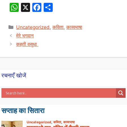
W
X
F
S
h
a
h
at
c
ar
Categories
Uncategorized
,
कविता
,
काव्यभाषा
s
e
e
मेरे भगवान
A
b
कहती वसुधा
p
o
p
o
k
रचनाएँ खोजें
सप्ताह का सितारा