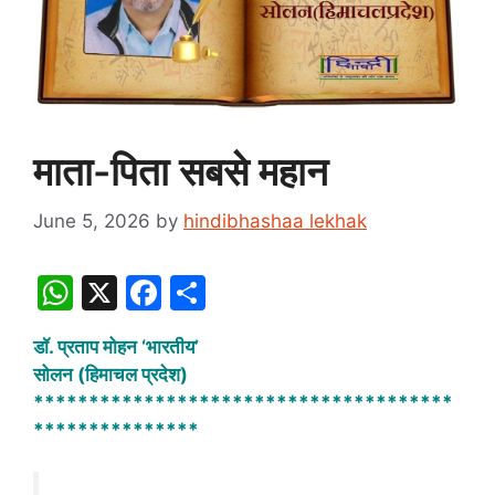
माता-पिता सबसे महान
June 5, 2026
by
hindibhashaa lekhak
W
X
F
S
h
a
h
डॉ. प्रताप मोहन ‘भारतीय’
at
c
ar
सोलन (हिमाचल प्रदेश)
s
e
e
**************************************
A
b
***************
p
o