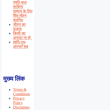
स्मृति बाल
साहित्य
सम्मान के लिए
शिव मोहन
चयनित
जीवन का
उजास
किसी का
अनादर ना हो
शांति-पथ
अपनाएँ सब
मुख्य लिंक
Terms &
Conditions
Privacy
Policy
Disclaimer