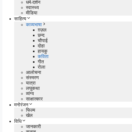
धर्म-दर्शन
स्वास्थ्य
मीडिया
साहित्य
काव्यभाषा
ग़ज़ल
छन्द
चौपाई
दोहा
हायकु
कविता
गीत
रोला
आलोचना
संस्मरण
यात्रा
लघुकथा
व्यंग्य
साक्षात्कार
मनोरंजन
फिल्म
खेल
विधि
जानकारी
सलाह