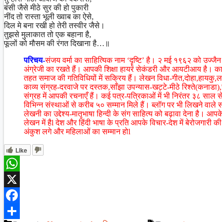
बंसी जैसे मीठे सुर की हो पुकारी
नींद तो रास्ता भूली ख्वाब का ऐसे,
दिल मे बना रखी हो तेरी तस्वीर जैसे।
तुझसे मुलाकात तो एक बहाना है,
फूलों को मौसम की रंगत दिखाना है…॥
परिचय-
संजय वर्मा का साहित्यिक नाम ‘दॄष्टि’ है। २ मई १९६२ को उज्जैन मे
अंग्रेजी का रखते हैं। आपकी शिक्षा हायर सेकंडरी और आयटीआय है। कार
तहत समाज की गतिविधियों में सक्रिय हैं। लेखन विधा-गीत,दोहा,हायकु
काव्य संग्रह-दरवाजे पर दस्तक,साँझा उपन्यास-खट्टे-मीठे रिश्ते(कनाडा
संग्रह में आपकी रचनाएँ हैं। कई पत्र-पत्रिकाओं में भी निरंतर ३८ साल से 
विभिन्न संस्थाओं से करीब ५० सम्मान मिले हैं। ब्लॉग पर भी लिखने वाले स
लेखनी का उद्देश्य-मातृभाषा हिन्दी के संग साहित्य को बढ़ावा देना है। आपके 
लेखन में हैl देश और हिंदी भाषा के प्रति आपके विचार-देश में बेरोजगार
अंकुश लगे और महिलाओं का सम्मान होl
Like
WhatsApp
X
Facebook