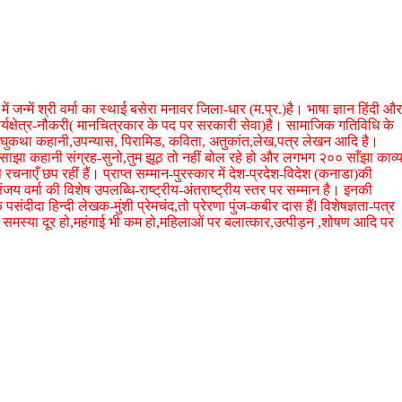
ं जन्में श्री वर्मा का स्थाई बसेरा मनावर जिला-धार (म.प्र.)है। भाषा ज्ञान हिंदी और
्यक्षेत्र-नौकरी( मानचित्रकार के पद पर सरकारी सेवा)है। सामाजिक गतिविधि के
,लघुकथा कहानी,उपन्यास, पिरामिड, कविता, अतुकांत,लेख,पत्र लेखन आदि है।
),साझा कहानी संग्रह-सुनो,तुम झूठ तो नहीं बोल रहे हो और लगभग २०० साँझा काव्
रचनाएँ छप रहीं हैं। प्राप्त सम्मान-पुरस्कार में देश-प्रदेश-विदेश (कनाडा)की
ंजय वर्मा की विशेष उपलब्धि-राष्ट्रीय-अंतराष्ट्रीय स्तर पर सम्मान है। इनकी
पसंदीदा हिन्दी लेखक-मुंशी प्रेमचंद,तो प्रेरणा पुंज-कबीर दास हैंl विशेषज्ञता-पत्र
ी की समस्या दूर हो,महंगाई भी कम हो,महिलाओं पर बलात्कार,उत्पीड़न ,शोषण आदि पर