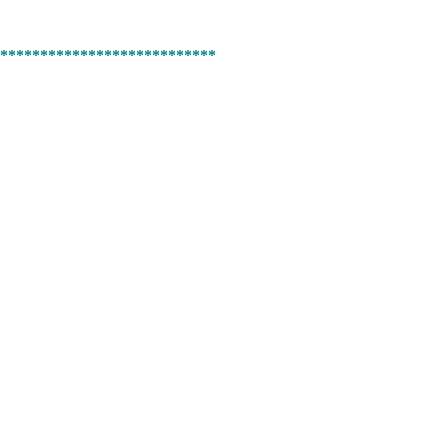
***************************