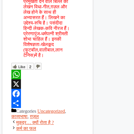
प्रमुखता देने वाले बिल्ले की
लेखन विधा-गीत,ग़ज़ल और
लेख होने के साथ ही
अभ्यासरत हैं। लिखने का
उद्देश्य-रुचि है। पसंदीदा
हिन्दी लेखक-कवि नीरज हैं।
प्रेरणापुंज-धर्मपत्नी श्रीमती
शोभा चाहिल हैं। इनकी
विशेषज्ञता-खेलकूद
(फुटबॉल,वालीबाल,लान
टेनिस)में है।
Like
2
WhatsApp
X
Facebook
Categories
Uncategorized
,
Share
काव्यभाषा
,
ग़ज़ल
मुकद्दर… क्यों रोता है ?
कर्म का फल