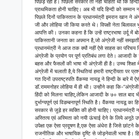
पिछड़ रही है। पिछली सरकारें तो नहीं चाहती थी कि हिन्दी 
प्राथमिकता होनी चाहिए। अब भी यदि हिन्दी को सम्मान नह
पिछले दिनों पाकिस्तान के प्रधानमंत्री इमरान खान ने अं
जी और लोहिया जी किया करते थे। विपक्षी नेता बिलावल भुट
आपत्ति की। उनका कहना है कि उन्हें राष्ट्रभाषा उर्दू में
पाकिस्तानी जनता का अपमान है,जो अंग्रेजी नहीं समझती।
प्रधानमंत्री ने आज तक क्यों नहीं ऐसे साहस का परिचय दिय
अंग्रेजी के प्रयोग पर पूर्ण प्रतिबंध लगा देते। आजादी के 
बहस और फैसलों की भाषा भी अंग्रेजी ही है। उच्च शिक्षा 
अंग्रेजी में चलाती है,ये स्थितियां हमारी राष्ट्रीयता पर प्
गत दिनों उपराष्ट्रपति वैंकय्या नायडू ने हिन्दी के बारे म
डाॅ.राममनोहर लोहिया में ही थी। उन्होंने कहा कि-“अंग्रेज
हिंदी को मिलना चाहिए,लेकिन आजादी के ७० साल बाद भी स
दुर्भाग्यपूर्ण एवं विडम्बनापूर्ण स्थिति है। वैंकय्या नायडू क
सरकार से जुडे़ हर व्यक्ति की होनी चाहिए। प्रधानमंत्री नर
अस्तित्व एवं अस्मिता को नयी ऊंचाई देने के लिये अनूठे उपक
उपेक्षा एक ऐसा प्रदूषण है,एक ऐसा अंधेरा है जिसे छांटने
राजनीतिक और भाषायिक दृष्टि से जोड़नेवाली भाषा है। हिन्