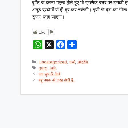
दृष्टि से इतना महत्व होते हुए भी प्रत्येक स्तर पर इसकी इ
अनूठे प्रयोगों से ही दूर कर सकेगी। इसी से देश का गौरव
सृजन कहा जाएगा।
Like
W
X
F
S
h
a
h
at
c
ar
Categories
Uncategorized
,
चर्चा
,
राष्ट्रीय
Tags
garg
,
lalit
s
e
e
सच छुपाऊँ कैसे
A
b
बहू नमक की तरह होती है..
p
o
p
o
k