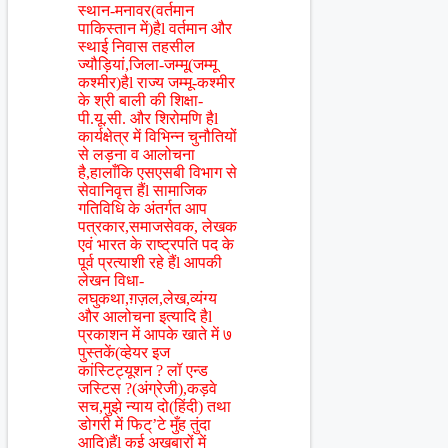
स्थान-मनावर(वर्तमान
पाकिस्तान में)हैl वर्तमान और
स्थाई निवास तहसील
ज्यौड़ियां,जिला-जम्मू(जम्मू
कश्मीर)हैl राज्य जम्मू-कश्मीर
के श्री बाली की शिक्षा-
पी.यू.सी. और शिरोमणि हैl
कार्यक्षेत्र में विभिन्न चुनौतियों
से लड़ना व आलोचना
है,हालाँकि एसएसबी विभाग से
सेवानिवृत्त हैंl सामाजिक
गतिविधि के अंतर्गत आप
पत्रकार,समाजसेवक, लेखक
एवं भारत के राष्ट्रपति पद के
पूर्व प्रत्याशी रहे हैंl आपकी
लेखन विधा-
लघुकथा,ग़ज़ल,लेख,व्यंग्य
और आलोचना इत्यादि हैl
प्रकाशन में आपके खाते में ७
पुस्तकें(व्हेयर इज
कांस्टिट्यूशन ? लॉ एन्ड
जस्टिस ?(अंग्रेजी),कड़वे
सच,मुझे न्याय दो(हिंदी) तथा
डोगरी में फिट्’टे मुँह तुंदा
आदि)हैंl कई अख़बारों में