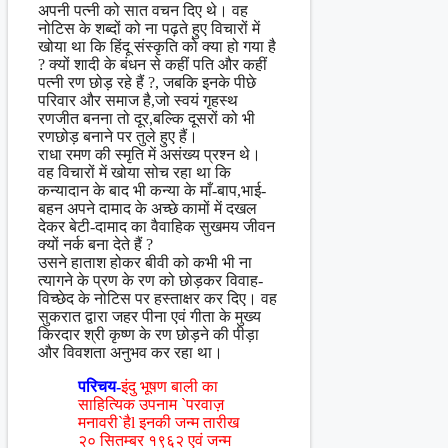
अपनी पत्नी को सात वचन दिए थे। वह
नोटिस के शब्दों को ना पढ़ते हुए विचारों में
खोया था कि हिंदू संस्कृति को क्या हो गया है
? क्यों शादी के बंधन से कहीं पति और कहीं
पत्नी रण छोड़ रहे हैं ?, जबकि इनके पीछे
परिवार और समाज है,जो स्वयं गृहस्थ
रणजीत बनना तो दूर,बल्कि दूसरों को भी
रणछोड़ बनाने पर तुले हुए हैं।
राधा रमण की स्मृति में असंख्य प्रश्न थे।
वह विचारों में खोया सोच रहा था कि
कन्यादान के बाद भी कन्या के माँ-बाप,भाई-
बहन अपने दामाद के अच्छे कामों में दखल
देकर बेटी-दामाद का वैवाहिक सुखमय जीवन
क्यों नर्क बना देते हैं ?
उसने हाताश होकर बीवी को कभी भी ना
त्यागने के प्रण के रण को छोड़कर विवाह-
विच्छेद के नोटिस पर हस्ताक्षर कर दिए। वह
सुकरात द्वारा जहर पीना एवं गीता के मुख्य
किरदार श्री कृष्ण के रण छोड़ने की पीड़ा
और विवशता अनुभव कर रहा था।
परिचय-
इंदु भूषण बाली का
साहित्यिक उपनाम `परवाज़
मनावरी`हैl इनकी जन्म तारीख
२० सितम्बर १९६२ एवं जन्म