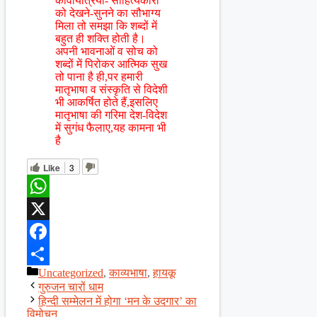
कवियित्रियों- साहित्यकारों
को देखने-सुनने का सौभाग्य
मिला तो समझा कि शब्दों में
बहुत ही शक्ति होती है।
अपनी भावनाओं व सोच को
शब्दों में पिरोकर आत्मिक सुख
तो पाना है ही,पर हमारी
मातृभाषा व संस्कृति से विदेशी
भी आकर्षित होते हैं,इसलिए
मातृभाषा की गरिमा देश-विदेश
में सुगंध फैलाए,यह कामना भी
है
Like
3
WhatsApp
X
Facebook
Categories
Uncategorized
,
काव्यभाषा
,
हायकू
Share
गुरुजन चारों धाम
हिन्दी सम्मेलन में होगा ‘मन के उदगार’ का
विमोचन