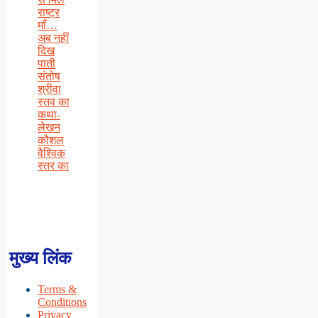
राष्ट्र
माँ…
अब नहीं
दिख
पाती
संतोष
श्रीवा
स्तव का
कथा-
लेखन
कौशल
वैश्विक
स्तर का
मुख्य लिंक
Terms &
Conditions
Privacy