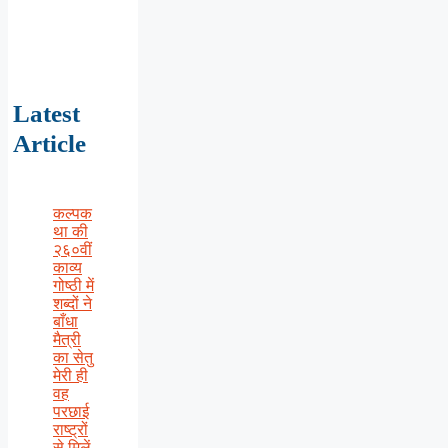
Latest
Article
कल्पक
था की
२६०वीं
काव्य
गोष्ठी में
शब्दों ने
बाँधा
मैत्री
का सेतु
मेरी ही
वह
परछाई
राष्ट्रों
से मिलें