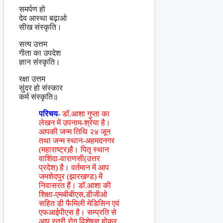
समर्पण हो
देव आस्था बढ़ाओ
सीख संस्कृति।
सत्य उत्तम
गीता का उपदेश
ज्ञान संस्कृति।
रक्षा उत्तम
सुंदर हो संस्कार
कर्म संस्कृति॥
परिचय-
डॉ.आशा गुप्ता का
लेखन में उपनाम-श्रेया है।
आपकी जन्म तिथि २४ जून
तथा जन्म स्थान-अहमदनगर
(महाराष्ट्र)है। पितृ स्थान
वाशिंदा-वाराणसी(उत्तर
प्रदेश) है। वर्तमान में आप
जमशेदपुर (झारखण्ड) में
निवासरत हैं। डॉ.आशा की
शिक्षा-एमबीबीएस,डीजीओ
सहित डी फैमिली मेडिसिन एवं
एफआईपीएस है। सम्प्रति से
आप स्त्री रोग विशेषज्ञ होकर