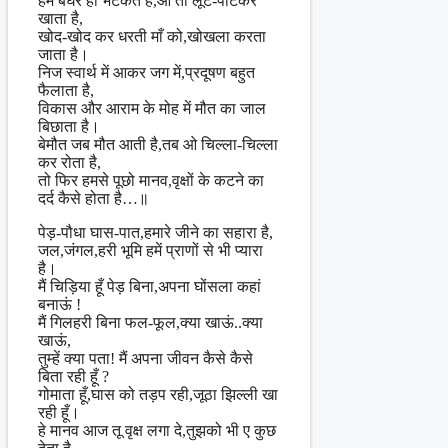
हम बेघर हो भटकते हैं,ओ तो लूट-पाटकर
खाता है,
खोद-खोद कर धरती माँ को,खोखला करता
जाता है।
निज स्वार्थ में आकर जग में,प्रदूषण बहुत
फैलाता है,
विकास और आराम के मोह में मौत का जाल
बिछाता है।
बेमौत जब मौत आती है,तब ओ चिल्ला-चिल्ला
कर रोता है,
तो फिर हमसे पूछो मानव,वृक्षों के कटने का
दर्द कैसे होता है…॥
पेड़-पौधा घास-पात,हमारे जीने का सहारा है,
जल,जंगल,हरी भूमि हमें प्राणों से भी प्यारा
है।
मैं चिड़िया हूँ पेड़ बिना,अपना घोंसला कहां
बनाऊं !
मैं गिलहरी बिना फल-फूल,क्या खाऊं..क्या
खाऊं,
तुम्हें क्या पता! मैं अपना जीवन कैसे कैसे
बिता रही हूँ ?
गोमाता हूँ,घास को तड़प रही,जूठा झिल्ली खा
रही हूँ।
हे मानव आज तू वृक्ष लगा दे,तुझको भी ए कुछ