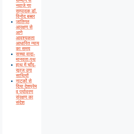
सम्मान से
नवाजे गए
सम्पादक डॉ.
विनोद बब्बर
जातिगत
आरक्षण से
आगे
आवश्यकता
आधारित न्याय
का समय
सच्चा वादा-
मानवता-पथ
हाथ में चाँद-
सूरज उगा
साथियों
नाटकों से
दिया देशप्रेम
व पर्यावरण
संरक्षण का
संदेश