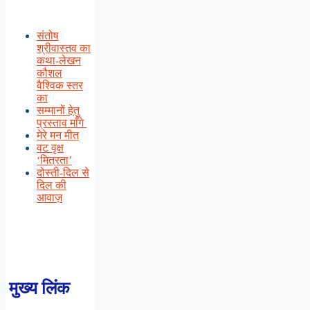
संतोष
श्रीवास्तव का
कथा-लेखन
कौशल
वैश्विक स्तर
का
सम्मानों हेतु
प्रस्ताव माँगे
मेरे मन मीत
वट वृक्ष
‘मित्रता’
दोस्ती-दिल से
दिल की
आवाज़
मुख्य लिंक