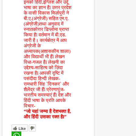
इनको हिंदी,इंग्लिश और उर्दू
भाषा का ज्ञान हैl उत्तर प्रदेश
के वासी विकास मिर्ज़ापुरी ने
बी.ए.(अंग्रेजी) सहित एम.ए.
(अंग्रेजी)तथा अनुवाद में
स्नातकोत्तर डिप्लोमा प्राप्त
किया हैl वर्तमान में बी.एड.
जारी है। कार्यक्षेत्र में आप
अंग्रेजी के
अध्यापक(अशासकीय शाला)
और विद्यार्थी भी हैंl लेखन
विधा-गजल हैl लेखनी का
उद्देश्य-साहित्य को ज़िंदा
रखना हैl आपकी दृष्टि में
पसंदीदा हिन्दी लेखक-
रामधारी सिंह `दिनकर` और
शैलेंद्र जी हैंl प्रेरणापुंज-
भारतीय समस्याएं हैंl देश और
हिंदी भाषा के प्रति आपके
विचार-
“जो यहां जन्मा है देशभक्त है,
और हिंदी उसका रक्त हैl”
Like