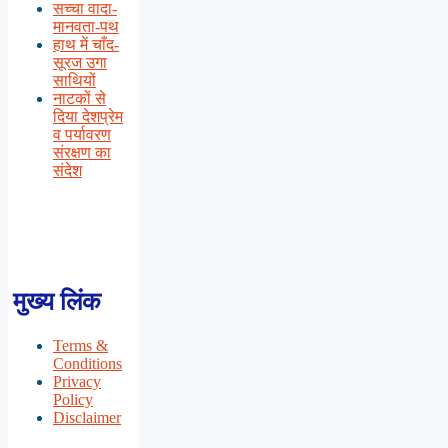
सच्चा वादा-
मानवता-पथ
हाथ में चाँद-
सूरज उगा
साथियों
नाटकों से
दिया देशप्रेम
व पर्यावरण
संरक्षण का
संदेश
मुख्य लिंक
Terms &
Conditions
Privacy
Policy
Disclaimer