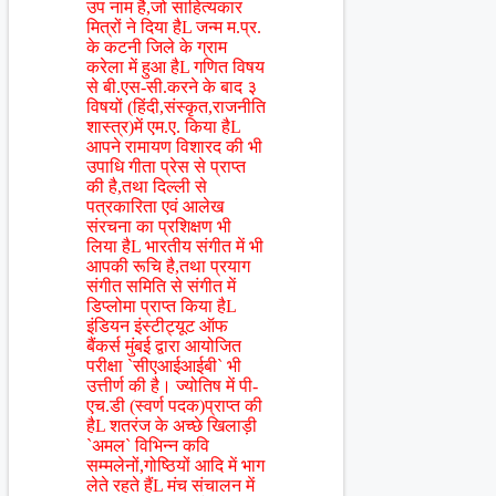
उप नाम है,जो साहित्यकार
मित्रों ने दिया हैL जन्म म.प्र.
के कटनी जिले के ग्राम
करेला में हुआ हैL गणित विषय
से बी.एस-सी.करने के बाद ३
विषयों (हिंदी,संस्कृत,राजनीति
शास्त्र)में एम.ए. किया हैL
आपने रामायण विशारद की भी
उपाधि गीता प्रेस से प्राप्त
की है,तथा दिल्ली से
पत्रकारिता एवं आलेख
संरचना का प्रशिक्षण भी
लिया हैL भारतीय संगीत में भी
आपकी रूचि है,तथा प्रयाग
संगीत समिति से संगीत में
डिप्लोमा प्राप्त किया हैL
इंडियन इंस्टीट्यूट ऑफ
बैंकर्स मुंबई द्वारा आयोजित
परीक्षा `सीएआईआईबी` भी
उत्तीर्ण की है। ज्योतिष में पी-
एच.डी (स्वर्ण पदक)प्राप्त की
हैL शतरंज के अच्छे खिलाड़ी
`अमल` विभिन्न कवि
सम्मलेनों,गोष्ठियों आदि में भाग
लेते रहते हैंL मंच संचालन में