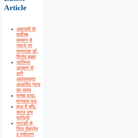
Article
अकादमी के
सर्वोच्च
सम्मान से
नवाजे गए
सम्पादक डॉ.
विनोद बब्बर
जातिगत
आरक्षण से
आगे
आवश्यकता
आधारित न्याय
का समय
सच्चा वादा-
मानवता-पथ
हाथ में चाँद-
सूरज उगा
साथियों
नाटकों से
दिया देशप्रेम
व पर्यावरण