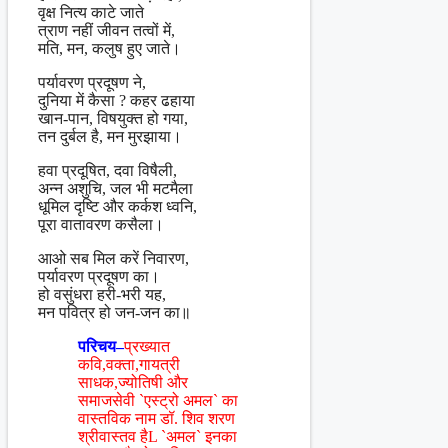
वृक्ष नित्य काटे जाते
त्राण नहीं जीवन तत्वों में,
मति, मन, कलुष हुए जाते।
पर्यावरण प्रदूषण ने,
दुनिया में कैसा ? कहर ढहाया
खान-पान, विषयुक्त हो गया,
तन दुर्बल है, मन मुरझाया।
हवा प्रदूषित, दवा विषैली,
अन्न अशुचि, जल भी मटमैला
धूमिल दृष्टि और कर्कश ध्वनि,
पूरा वातावरण कसैला।
आओ सब मिल करें निवारण,
पर्यावरण प्रदूषण का।
हो वसुंधरा हरी-भरी यह,
मन पवित्र हो जन-जन का॥
परिचय–
प्रख्यात
कवि,वक्ता,गायत्री
साधक,ज्योतिषी और
समाजसेवी `एस्ट्रो अमल` का
वास्तविक नाम डॉ. शिव शरण
श्रीवास्तव हैL `अमल` इनका