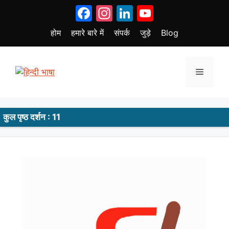
Skip
Facebook
Instagram
LinkedIn
YouTube
to
content
होम
हमारे बारे में
संपर्क
जुड़े
Blog
Menu
कुल पृष्ठ दर्शन : 11