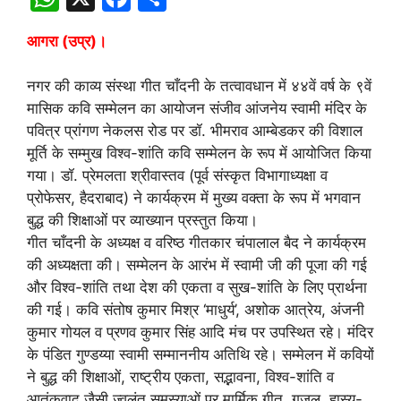
h
a
h
आगरा (उप्र)।
at
c
ar
s
e
e
नगर की काव्य संस्था गीत चाँदनी के तत्वावधान में ४४वें वर्ष के ९वें
A
b
मासिक कवि सम्मेलन का आयोजन संजीव आंजनेय स्वामी मंदिर के
पवित्र प्रांगण नेकलस रोड पर डॉ. भीमराव आम्बेडकर की विशाल
p
o
मूर्ति के सम्मुख विश्व-शांति कवि सम्मेलन के रूप में आयोजित किया
p
o
गया। डॉ. प्रेमलता श्रीवास्तव (पूर्व संस्कृत विभागाध्यक्षा व
k
प्रोफेसर, हैदराबाद) ने कार्यक्रम में मुख्य वक्ता के रूप में भगवान
बुद्ध की शिक्षाओं पर व्याख्यान प्रस्तुत किया।
गीत चाँदनी के अध्यक्ष व वरिष्ठ गीतकार चंपालाल बैद ने कार्यक्रम
की अध्यक्षता की। सम्मेलन के आरंभ में स्वामी जी की पूजा की गई
और विश्व-शांति तथा देश की एकता व सुख-शांति के लिए प्रार्थना
की गई। कवि संतोष कुमार मिश्र ‘माधुर्य’, अशोक आत्रेय, अंजनी
कुमार गोयल व प्रणव कुमार सिंह आदि मंच पर उपस्थित रहे। मंदिर
के पंडित गुण्डय्या स्वामी सम्माननीय अतिथि रहे। सम्मेलन में कवियों
ने बुद्ध की शिक्षाओं, राष्ट्रीय एकता, सद्भावना, विश्व-शांति व
आतंकवाद जैसी ज्वलंत समस्याओं पर मार्मिक गीत, ग़ज़ल, हास्य-