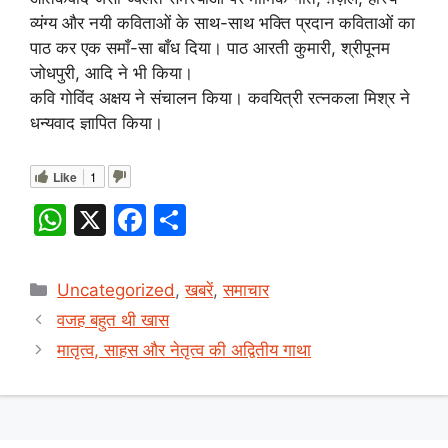
व्यंग्य और नयी कविताओं के साथ-साथ भक्ति प्रदान कविताओं का
पाठ कर एक समाँ-सा बाँध दिया। पाठ आरती कुमारी, श्रीपूनम
जोधपुरी, आदि ने भी किया।
कवि गोविंद अक्षय ने संचालन किया। कवयित्री रत्नकला मिश्र ने
धन्यवाद ज्ञापित किया।
Like
1
W
X
F
S
h
a
h
at
c
ar
Categories
Uncategorized
,
खबरें
,
समाचार
s
e
e
वजह बहुत थी खास
A
b
मातृत्व, साहस और नेतृत्व की अद्वितीय गाथा
p
o
p
o
k