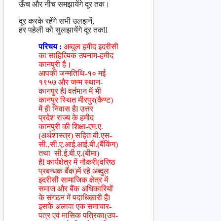
ऊँच और नीच समझायेंगे दूर तक।
दूर करके रहेंगे सभी उलझनें,
हर पहेली को सुलझायेंगे दूर तकll
परिचय :
अब्दुल हमीद इदरीसी
का साहित्यिक उपनाम-हमीद
कानपुरी है।
आपकी जन्मतिथि-१० मई
१९५७ और जन्म स्थान-
कानपुर हैl वर्तमान में भी
कानपुर स्थित मीरपुर(कैण्ट)
में ही निवास हैl उत्तर
प्रदेश राज्य के हमीद
कानपुरी की शिक्षा-एम.ए.
(अर्थशास्त्र) सहित बी.एस-
सी.,सी.ए.आई.आई.बी.(बैंकिंग)
तथा सी.ई.बी.ए.(बीमा)
हैl कार्यक्षेत्र में नौकरी(वरिष्ठ
प्रबन्धक बैंक)में रहे अब्दुल
इदरीसी सामाजिक क्षेत्र में
समाज और बैंक अधिकारियों
के संगठन में पदाधिकारी हैंl
इसके अलावा एक समाचार-
पत्र एवं मासिक पत्रिका(उप-