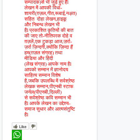
सम्पादक)से भी जुड़े हुए हैंl
लेखन में आपकी विधा-
शायरी(ग़ज़ल,गीत,रूबाई,नअ़त)
सहित दोहा लेखन,हाइकू
और निबन्ध लेखन भी
हैl प्रकाशित कृतियों की बात
की जाए तो-नीतिपरक दोहे व
ग़ज़लें,एक टुकड़ा आज,ज़र्रा-
ज़र्रा ज़िन्दगी,क्योंकि ज़िन्दा हैं
हम(ग़ज़ल संग्रह) तथा
मीडिया और हिंदी
(लेख संग्रह) आपके नाम हैl
आपको सम्मान में ज्ञानोदय
साहित्य सम्मान विशेष
है,जबकि उपलब्धि में सर्वश्रेष्ठ
लेखक सम्मान,पीएनबी स्टाफ
जर्नल(पीएनबी,दिल्ली)
से सर्वश्रेष्ठ कवि सम्मान भी
हैl आपके लेखन का उद्देश्य-
समाज सुधार और आत्मसंतुष्टि
हैl
Like