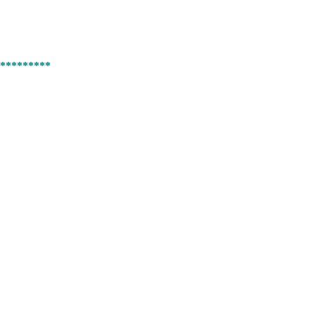
*********