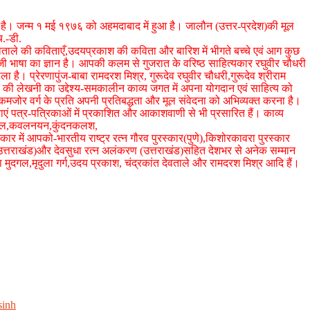
 है। जन्म १ मई १९७६ को अहमदाबाद में हुआ है। जालौन (उत्तर-प्रदेश)की मूल
च.-डी.
 देवताले की कविताएँ,उदयप्रकाश की कविता और बारिश में भीगते बच्चे एवं आग कुछ
ेजी भाषा का ज्ञान है। आपकी कलम से गुजरात के वरिष्ठ साहित्यकार रघुवीर चौधरी
ा है। प्रेरणापुंज-बाबा रामदरश मिश्र, गुरूदेव रघुवीर चौधरी,गुरूदेव श्रीराम
ी की लेखनी का उद्देश्य-समकालीन काव्य जगत में अपना योगदान एवं साहित्य को
 कमजोर वर्ग के प्रति अपनी प्रतिबद्धता और मूल संवेदना को अभिव्यक्त करना है।
ं पत्र-पत्रिकाओं में प्रकाशित और आकाशवाणी से भी प्रसारित हैं। काव्य
ंगाजल,कवलनयन,कुंदनकलश,
्कार में आपको-भारतीय राष्ट्र रत्न गौरव पुरस्कार(पुणे),किशोरकावरा पुरस्कार
(उत्तराखंड)और देवसुधा रत्न अलंकरण (उत्तराखंड)सहित देशभर से अनेक सम्मान
ा मुदगल,मृदुला गर्ग,उदय प्रकाश, चंद्रकांत देवताले और रामदरश मिश्र आदि हैं।
sinh