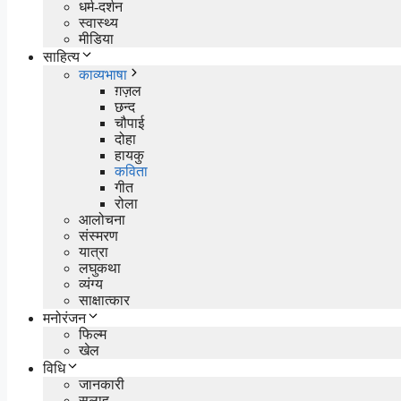
धर्म-दर्शन
स्वास्थ्य
मीडिया
साहित्य
काव्यभाषा
ग़ज़ल
छन्द
चौपाई
दोहा
हायकु
कविता
गीत
रोला
आलोचना
संस्मरण
यात्रा
लघुकथा
व्यंग्य
साक्षात्कार
मनोरंजन
फिल्म
खेल
विधि
जानकारी
सलाह