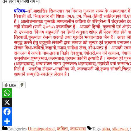
तब होता प्रकाश तम में॥
परिचय
–
डाॅ.आशासिंह सिकरवार का निवास गुजरात राज्य के अहमदाबाद में
निवासी डॉ. सिकरवार की शिक्षा- एम.ए.,एम. फिल.(हिन्दी साहित्य)एवं पी.ए
है। आलोचनात्मक पुस्तकें-समकालीन कविता के परिप्रेक्ष्य में चंद्रकांत
नहीं बोलती (सभी २०१७) प्रकाशित हैं। आपको हिन्दी, गुजराती एवं अंग्र
के उपन्यास ‘विजय बाहुबली’ का हिन्दी अनुवाद शीघ्र ही प्रकाशित होने वाल
त्रिपाठी,गुरूमाता रंजना अरगड़े तथा गुरूदेव भगवानदास जैन हैं। आशा ज
समृद्ध करने हेतु बहुमुखी लेखनी द्वारा समाज को सुन्दर एवं सुखमय बनाकर
लेखन विधा-कविता,कहानी,ग़ज़ल,समीक्षा लेख, शोध-पत्र है। आपकी रचनाए
संकलन में आपके नाम-झरना निर्झर देवसुधा,गंगोत्री,मन की आवाज, ग
अनुसंधान,शुभप्रभात,कलमधारा,प्रथम कावेरी इत्यादि हैं। सम्मान एवं पुरस
(अहमदाबाद),अम्बाशंकर नागर पुरस्कार(अहमदाबाद),महादेवी वर्मा सम्मान
मिले हैं। पसंदीदा लेख़क-अनामिका जी, कात्यायनी जी,कृष्णा सोबती,चित्र
आपकी सम्प्रति-स्वतंत्र लेखन है।
Like
WhatsApp
X
Facebook
Categories
Uncategorized
,
कविता
,
काव्यभाषा
Tags
asha
,
sikarwar
,
Share