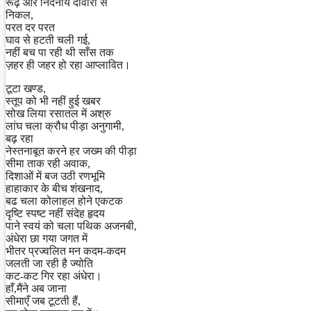
रूढ़ और निंदनीय दीवारों से
निकल,
परत दर परत
घाव से हटती चली गई,
नहीं बच पा रही थी साँस तक
ज़हर ही जहर हो रहा आप्लावित।
टूटा खण्ड,
स्तूप को भी नहीं हुई खबर
सोख लिया रसातल में अश्रु
लांघ चला क्रौध पीड़ा अनुगामी,
बढ़ रहा
नेस्तनाबूत करने हर जख्म की पीड़ा
सीमा ताक रही अवाक,
दिशाओं में बज उठी रणभूमि
हाहाकार के बीच शंखनाद,
बढ चला कोलाहल होने एकटक
दृष्टि स्पष्ट नहीं संदेह हृदय
पाने स्वयं को चला पथिक अजनबी,
अंधेरा छा गया जगत में
भीतर प्रज्वलित मन कदम-कदम
जलती जा रही है ज्योति
कट-कट गिर रहा अंधेरा।
हाँ,मैंने अब जाना
सीमाएँ जब टूटती हैं,